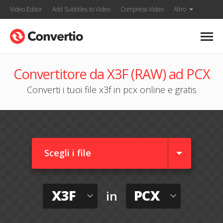
Video Editor
Add Subtitles to Video
Compress Video
Altro
Convertitore da X3F (RAW) ad PCX
Converti i tuoi file x3f in pcx online e gratis
Scegli i file
X3F
PCX
in