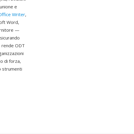
 unione e
Office Writer
,
oft Word,
ornitore —
ssicurando
sto rende ODT
ganizzazioni
o di forza,
o strumenti