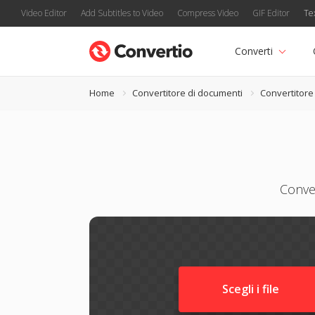
Video Editor
Add Subtitles to Video
Compress Video
GIF Editor
Te
Converti
Home
Convertitore di documenti
Convertitor
Conve
Scegli i file