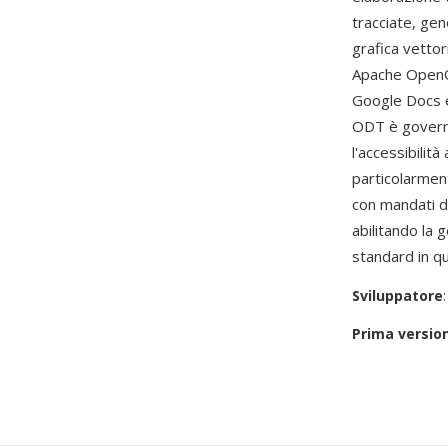
tracciate, gen
grafica vetto
Apache OpenOf
Google Docs e
ODT è governa
l'accessibilit
particolarmen
con mandati di
abilitando la
standard in q
Sviluppatore
Prima versio