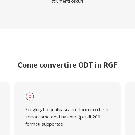
strumenti oscuri.
Come convertire ODT in RGF
2
Scegli rgf o qualsiasi altro formato che ti
serva come destinazione (più di 200
formati supportati)