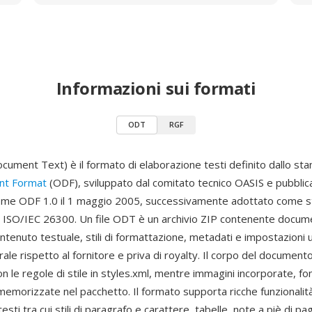
Informazioni sui formati
ODT
RGF
ment Text) è il formato di elaborazione testi definito dallo st
t Format
(ODF), sviluppato dal comitato tecnico OASIS e pubblica
ome ODF 1.0 il 1 maggio 2005, successivamente adottato come 
e ISO/IEC 26300. Un file ODT è un archivio ZIP contenente docum
ntenuto testuale, stili di formattazione, metadati e impostazioni
rale rispetto al fornitore e priva di royalty. Il corpo del documento
n le regole di stile in styles.xml, mentre immagini incorporate, fon
memorizzate nel pacchetto. Il formato supporta ricche funzionalità
sti tra cui stili di paragrafo e carattere, tabelle, note a piè di pag