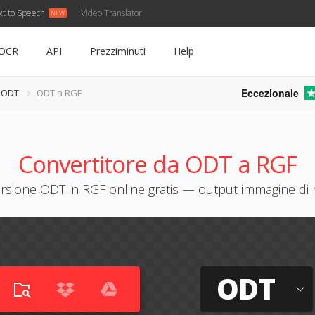
xt to Speech
Video Translator
OCR
API
Prezziminuti
Help
Eccezionale
e ODT
ODT a RGF
Convertitore da ODT a RGF
rsione ODT in RGF online gratis — output immagine di n
ODT