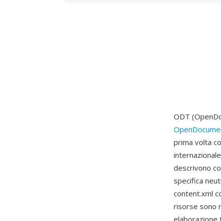
ODT (OpenDocu
OpenDocumen
prima volta c
internazional
descrivono co
specifica neut
content.xml co
risorse sono 
elaborazione te