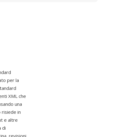
andard
to per la
standard
enti XML che
 usando una
 risiede in
t e altre
 di
ina, revisioni