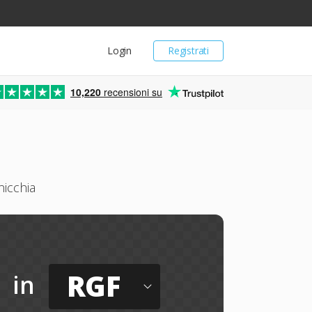
Login
Registrati
10,220
recensioni su
icchia
RGF
in