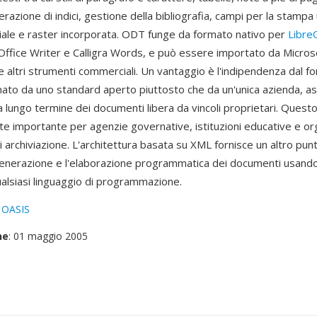
erazione di indici, gestione della bibliografia, campi per la stampa
riale e raster incorporata. ODT funge da formato nativo per
Libre
fice Writer e Calligra Words, e può essere importato da Micros
 altri strumenti commerciali. Un vantaggio è l'indipendenza dal f
to da uno standard aperto piuttosto che da un'unica azienda, a
à a lungo termine dei documenti libera da vincoli proprietari. Que
te importante per agenzie governative, istituzioni educative e or
 archiviazione. L'architettura basata su XML fornisce un altro punt
 generazione e l'elaborazione programmatica dei documenti usand
ualsiasi linguaggio di programmazione.
:
OASIS
ne
: 01 maggio 2005