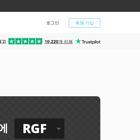
로그인
회원 가입
최고
10,220
개 리뷰
RGF
에