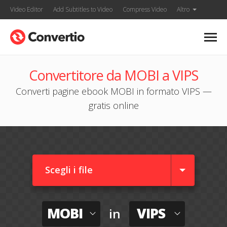
Video Editor
Add Subtitles to Video
Compress Video
Altro
Convertitore da MOBI a VIPS
Converti pagine ebook MOBI in formato VIPS —
gratis online
Scegli i file
MOBI
VIPS
in