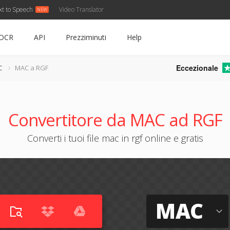
xt to Speech
Video Translator
OCR
API
Prezziminuti
Help
Eccezionale
C
MAC a RGF
Convertitore da MAC ad RGF
Converti i tuoi file mac in rgf online e gratis
MAC