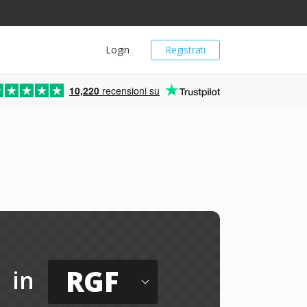
Login
Registrati
10,220
recensioni su
RGF
in