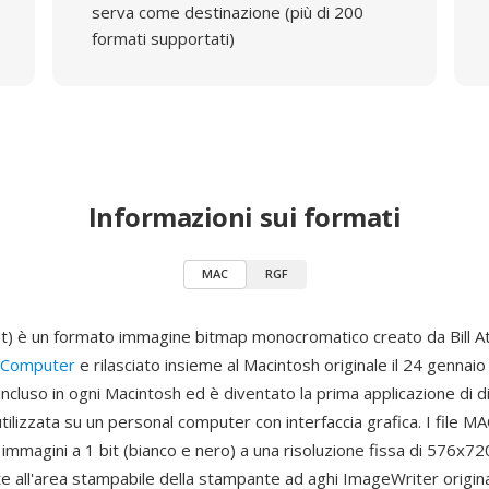
serva come destinazione (più di 200
formati supportati)
Informazioni sui formati
MAC
RGF
) è un formato immagine bitmap monocromatico creato da Bill A
 Computer
e rilasciato insieme al Macintosh originale il 24 gennai
ncluso in ogni Macintosh ed è diventato la prima applicazione di 
lizzata su un personal computer con interfaccia grafica. I file M
mmagini a 1 bit (bianco e nero) a una risoluzione fissa di 576x72
e all'area stampabile della stampante ad aghi ImageWriter origin