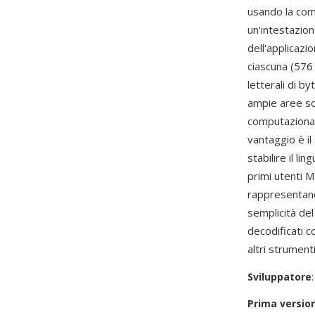
usando la comp
un'intestazion
dell'applicazi
ciascuna (576 
letterali di b
ampie aree sol
computaziona
vantaggio è il
stabilire il l
primi utenti Ma
rappresentano
semplicità del
decodificati 
altri strument
Sviluppatore
Prima versio