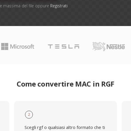
one massima del file oppure
Registrati
Come convertire MAC in RGF
2
Scegli rgf o qualsiasi altro formato che ti