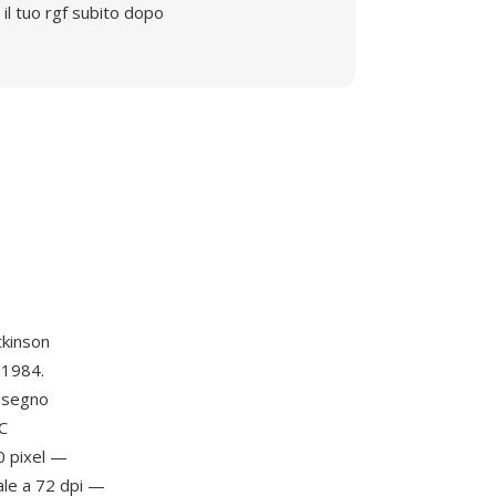
il tuo rgf subito dopo
tkinson
o 1984.
disegno
AC
0 pixel —
ale a 72 dpi —