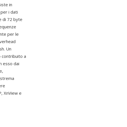
iste in
per i dati
e di 72 byte
 sequenze
nte per le
 overhead
sh. Un
 contribuito a
on esso dai
e,
'estrema
ere
P, XnView e