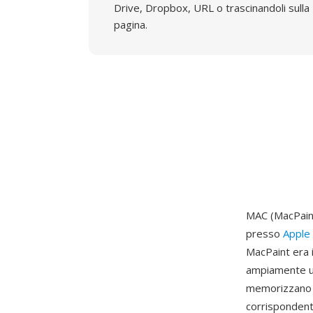
Drive, Dropbox, URL o trascinandoli sulla
pagina.
MAC (MacPaint
presso
Apple
MacPaint era i
ampiamente uti
memorizzano i
corrispondent