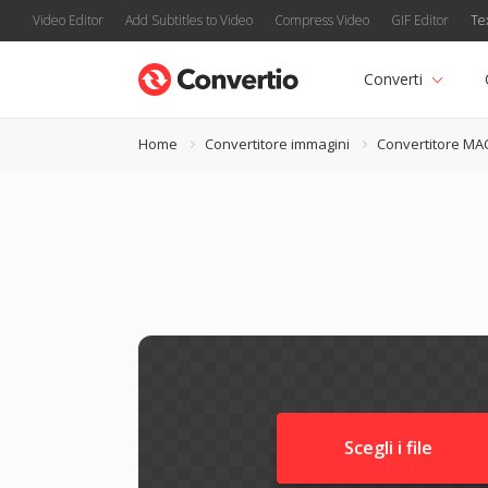
Video Editor
Add Subtitles to Video
Compress Video
GIF Editor
Te
Converti
Home
Convertitore immagini
Convertitore MA
Scegli i file