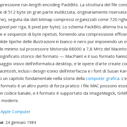
ressione run-length encoding PackBits. La struttura del file cons
e di 512 byte (in gran parte inutilizzata, originariamente riservata 
one), seguita dai dati bitmap compressi organizzati come 720 righ
pixel per riga, 8 pixel per byte). Lo schema PackBits alterna tra
yte e sequenze di byte ripetuti, fornendo una compressione efficie
ide tipiche delle illustrazioni in bianco e nero pur imponendo un
le minimo sul processore Motorola 68000 a 7,8 MHz del Macinto
 significato storico del formato — MacPaint e il suo formato hanno
inguaggio visivo dell'informatica desktop, e le opere d'arte create c
cintosh, inclusi i design iconici dell'interfaccia e i font di Susan Kar
 un capitolo fondamentale nella storia della
computer grafica
. L
 formato è un altro punto di forza pratico: i file MAC possono ess
con codice banale, e il formato è supportato da ImageMagick, GIM
i moderni.
:
Apple Computer
ne
: 24 gennaio 1984