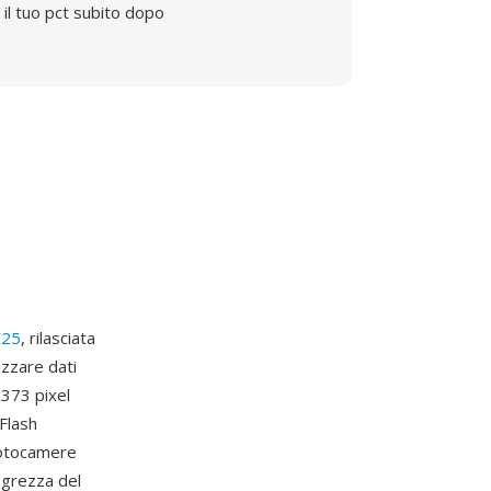
il tuo pct subito dopo
C25
, rilasciata
zzare dati
373 pixel
Flash
 fotocamere
a grezza del