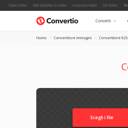
Video Editor
Add Subtitles to Video
Compress Video
GIF Editor
Te
Converti
Home
Convertitore immagini
Convertitore K25
C
Scegli i file