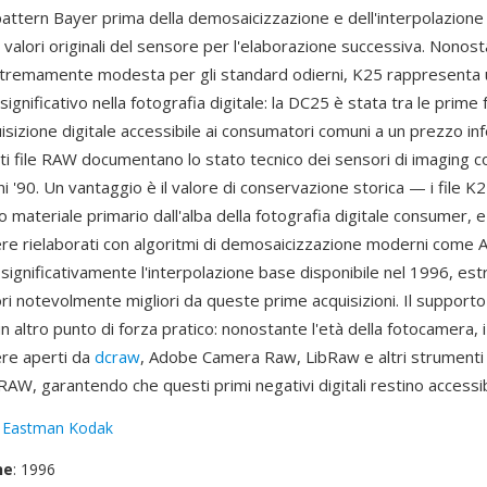
attern Bayer prima della demosaicizzazione e dell'interpolazione d
valori originali del sensore per l'elaborazione successiva. Nonost
estremamente modesta per gli standard odierni, K25 rappresent
ignificativo nella fotografia digitale: la DC25 è stata tra le prim
isizione digitale accessibile ai consumatori comuni a un prezzo inf
sti file RAW documentano lo stato tecnico dei sensori di imaging 
i '90. Un vantaggio è il valore di conservazione storica — i file K
materiale primario dall'alba della fotografia digitale consumer, e
re rielaborati con algoritmi di demosaicizzazione moderni com
significativamente l'interpolazione base disponibile nel 1996, es
ori notevolmente migliori da queste prime acquisizioni. Il support
n altro punto di forza pratico: nonostante l'età della fotocamera, i
re aperti da
dcraw
, Adobe Camera Raw, LibRaw e altri strumenti 
AW, garantendo che questi primi negativi digitali restino accessibi
:
Eastman Kodak
ne
: 1996