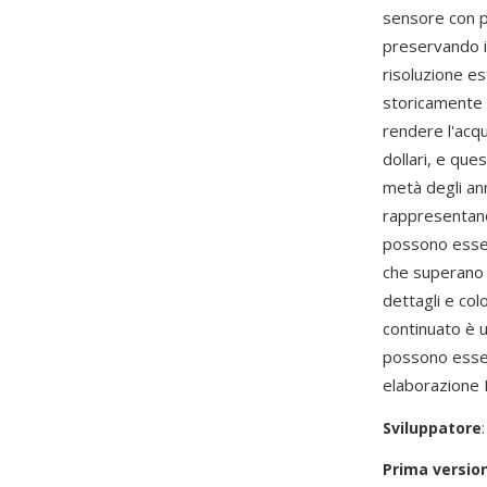
sensore con p
preservando i 
risoluzione 
storicamente s
rendere l'acqu
dollari, e que
metà degli ann
rappresentano 
possono esse
che superano 
dettagli e col
continuato è u
possono esse
elaborazione R
Sviluppatore
Prima versio