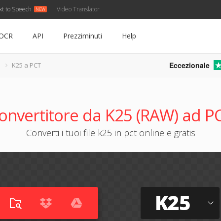
xt to Speech
Video Translator
OCR
API
Prezziminuti
Help
Eccezionale
K25 a PCT
onvertitore da K25 (RAW) ad P
Converti i tuoi file k25 in pct online e gratis
K25