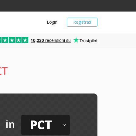
Login
Registrati
10,220
recensioni su
CT
PCT
in