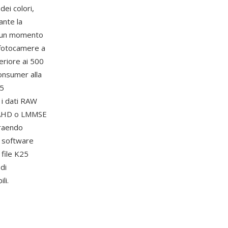
ei colori,
ante la
a un momento
e fotocamere a
eriore ai 500
consumer alla
25
 i dati RAW
e AHD o LMMSE
traendo
o software
 file K25
di
li.