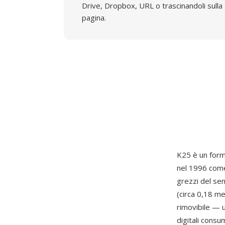
Drive, Dropbox, URL o trascinandoli sulla
pagina.
K25 è un form
nel 1996 come
grezzi del se
(circa 0,18 m
rimovibile — u
digitali consu