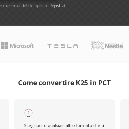
one massima del file oppure
Registrati
Come convertire K25 in PCT
2
Scegli pct o qualsiasi altro formato che ti