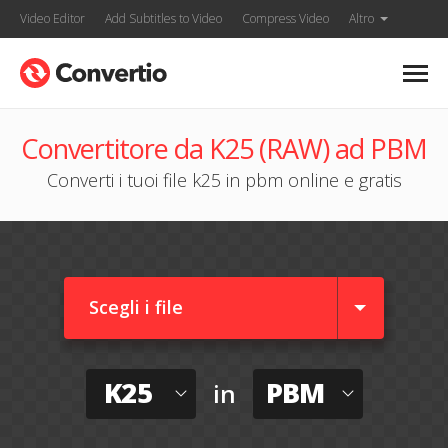
Video Editor
Add Subtitles to Video
Compress Video
Altro
Convertitore da K25 (RAW) ad PBM
Converti i tuoi file k25 in pbm online e gratis
Scegli i file
K25
PBM
in