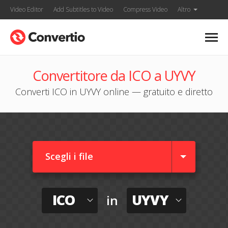
Video Editor
Add Subtitles to Video
Compress Video
Altro
Convertitore da ICO a UYVY
Converti ICO in UYVY online — gratuito e diretto
Scegli i file
ICO
UYVY
in