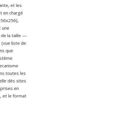
nte, et les
t en chargé
256x256),
c une
de la taille —
(vue liste de
ans que
système
 mecanisme
ans toutes les
elle dès sites
 prises en
, et le format