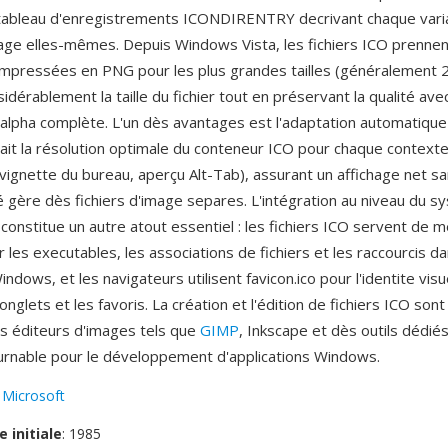
ableau d'enregistrements ICONDIRENTRY decrivant chaque varia
ge elles-mêmes. Depuis Windows Vista, les fichiers ICO prennen
mpressées en PNG pour les plus grandes tailles (généralement 
idérablement la taille du fichier tout en préservant la qualité ave
alpha complète. L'un dès avantages est l'adaptation automatique 
it la résolution optimale du conteneur ICO pour chaque contexte 
 vignette du bureau, aperçu Alt-Tab), assurant un affichage net s
né gère dès fichiers d'image separes. L'intégration au niveau du 
 constitue un autre atout essentiel : les fichiers ICO servent de
r les executables, les associations de fichiers et les raccourcis d
ndows, et les navigateurs utilisent favicon.ico pour l'identite visu
nglets et les favoris. La création et l'édition de fichiers ICO sont
s éditeurs d'images tels que
GIMP
, Inkscape et dès outils dédiés
urnable pour le développement d'applications Windows.
:
Microsoft
e initiale
: 1985