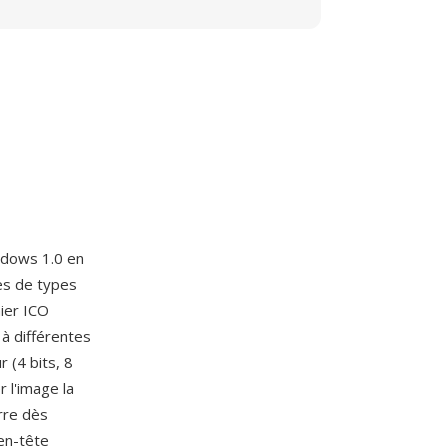
indows 1.0 en
nes de types
hier ICO
à différentes
 (4 bits, 8
 l'image la
rre dès
en-tête