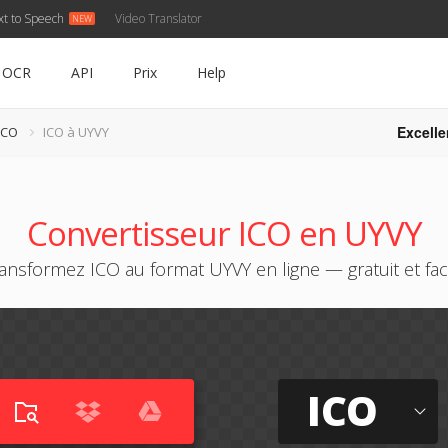
xt to Speech
Video Translator
OCR
API
Prix
Help
Excelle
ICO
ICO à UYVY
Convertisseur ICO en UYVY
ansformez ICO au format UYVY en ligne — gratuit et fac
ICO