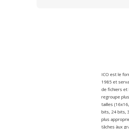
ICO est le for
1985 et serva
de fichiers e
regroupe plus
tailles (16x1
bits, 24 bits
plus appropri
tâches àux gr