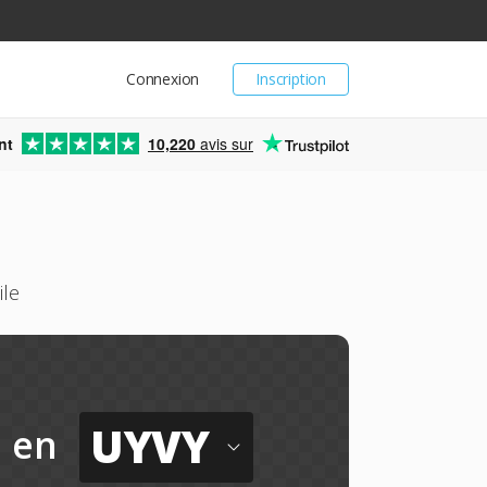
Connexion
Inscription
nt
10,220
avis sur
ile
UYVY
en