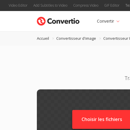
Video Editor
Add Subtitles to Video
Compress Video
GIF Editor
Te
Convertir
Accueil
Convertisseur d'image
Convertisseur 
Tr
Choisir les fichiers