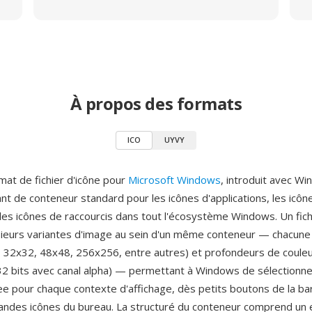
À propos des formats
ICO
UYVY
mat de fichier d'icône pour
Microsoft Windows
, introduit avec W
nt de conteneur standard pour les icônes d'applications, les icô
t les icônes de raccourcis dans tout l'écosystème Windows. Un fic
ieurs variantes d'image au sein d'un même conteneur — chacune 
6, 32x32, 48x48, 256x256, entre autres) et profondeurs de couleur
, 32 bits avec canal alpha) — permettant à Windows de sélectionner
ee pour chaque contexte d'affichage, dès petits boutons de la ba
andes icônes du bureau. La structuré du conteneur comprend un 