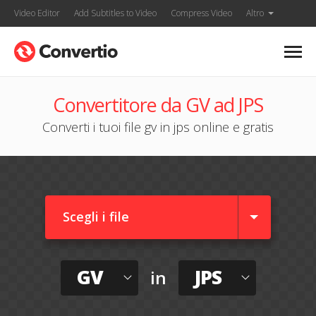
Video Editor
Add Subtitles to Video
Compress Video
Altro
Convertitore da GV ad JPS
Converti i tuoi file gv in jps online e gratis
Scegli i file
GV
JPS
in