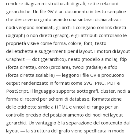
rendere diagrammi strutturati di grafi, reti e relazioni
gerarchiche. Un file GV è un documento in testo semplice
che descrive un grafo usando una sintassi dichiarativa: i
nodi vengono nominati, gli archi li collegano con link diretti
(digraph) o non diretti (graph), e gli attributi controllano le
proprietà visive come forma, colore, font, testo
dell'etichetta e suggerimenti per il layout. I motori di layout
Graphviz — dot (gerarchico), neato (modello a molla), fdp
(forza diretta), circo (circolare), twopi (radiale) e sfdp
(forza diretta scalabile) — leggono i file GV e producono
output renderizzato in formati come SVG, PNG, PDF e
PostScript. Il linguaggio supporta sottografi, cluster, nodi a
forma di record per schemi di database, formattazione
delle etichette simile a HTML e vincoli di rango per un
controllo preciso del posizionamento dei nodi nei layout
gerarchici. Un vantaggio è la separazione del contenuto dal
layout — la struttura del grafo viene specificata in modo