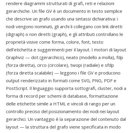
rendere diagrammi strutturati di grafi, reti e relazioni
gerarchiche. Un file GV è un documento in testo semplice
che descrive un grafo usando una sintassi dichiarativa: i
nodi vengono nominati, gli archi li collegano con link diretti
(digraph) o non diretti (graph), e gli attributi controllano le
proprietà visive come forma, colore, font, testo
dell'etichetta e suggerimenti per il layout. I motori di layout
Graphviz — dot (gerarchico), neato (modello a molla), fdp
(forza diretta), circo (circolare), twopi (radiale) e sfdp
(forza diretta scalabile) — leggono i file GV e producono
output renderizzato in formati come SVG, PNG, PDF e
PostScript. Il linguaggio supporta sottografi, cluster, nodi a
forma di record per schemi di database, formattazione
delle etichette simile a HTML e vincoli di rango per un
controllo preciso del posizionamento dei nodi nei layout
gerarchici. Un vantaggio è la separazione del contenuto dal
layout — la struttura del grafo viene specificata in modo