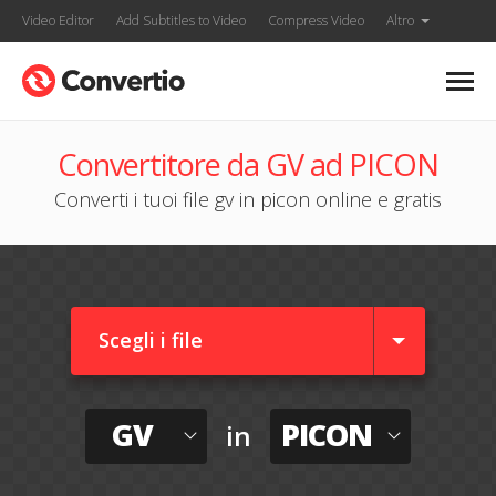
Video Editor
Add Subtitles to Video
Compress Video
Altro
Convertitore da GV ad PICON
Converti i tuoi file gv in picon online e gratis
Scegli i file
GV
PICON
in