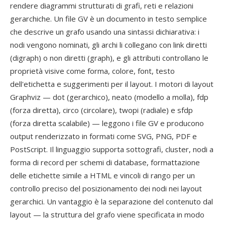
rendere diagrammi strutturati di grafi, reti e relazioni
gerarchiche. Un file GV è un documento in testo semplice
che descrive un grafo usando una sintassi dichiarativa: i
nodi vengono nominati, gli archi li collegano con link diretti
(digraph) o non diretti (graph), e gli attributi controllano le
proprietà visive come forma, colore, font, testo
dell'etichetta e suggerimenti per il layout. I motori di layout
Graphviz — dot (gerarchico), neato (modello a molla), fdp
(forza diretta), circo (circolare), twopi (radiale) e sfdp
(forza diretta scalabile) — leggono i file GV e producono
output renderizzato in formati come SVG, PNG, PDF e
PostScript. Il linguaggio supporta sottografi, cluster, nodi a
forma di record per schemi di database, formattazione
delle etichette simile a HTML e vincoli di rango per un
controllo preciso del posizionamento dei nodi nei layout
gerarchici. Un vantaggio è la separazione del contenuto dal
layout — la struttura del grafo viene specificata in modo