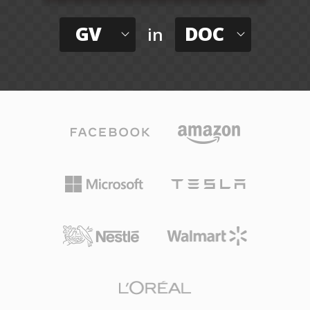
GV
DOC
in