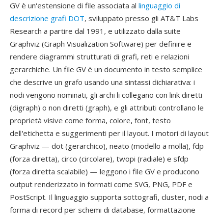
GV è un'estensione di file associata al
linguaggio di
descrizione grafi DOT
, sviluppato presso gli AT&T Labs
Research a partire dal 1991, e utilizzato dalla suite
Graphviz (Graph Visualization Software) per definire e
rendere diagrammi strutturati di grafi, reti e relazioni
gerarchiche. Un file GV è un documento in testo semplice
che descrive un grafo usando una sintassi dichiarativa: i
nodi vengono nominati, gli archi li collegano con link diretti
(digraph) o non diretti (graph), e gli attributi controllano le
proprietà visive come forma, colore, font, testo
dell'etichetta e suggerimenti per il layout. I motori di layout
Graphviz — dot (gerarchico), neato (modello a molla), fdp
(forza diretta), circo (circolare), twopi (radiale) e sfdp
(forza diretta scalabile) — leggono i file GV e producono
output renderizzato in formati come SVG, PNG, PDF e
PostScript. Il linguaggio supporta sottografi, cluster, nodi a
forma di record per schemi di database, formattazione