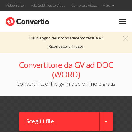
Video Editor
Add Subtitles to Video
Compress Video
Altro
Hai bisogno del riconoscimento testuale?
Riconoscere il testo
Convertitore da GV ad DOC
(WORD)
Converti i tuoi file gv in doc online e gratis
Scegli i file