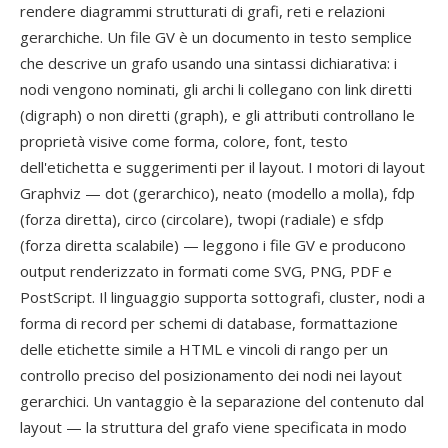
rendere diagrammi strutturati di grafi, reti e relazioni
gerarchiche. Un file GV è un documento in testo semplice
che descrive un grafo usando una sintassi dichiarativa: i
nodi vengono nominati, gli archi li collegano con link diretti
(digraph) o non diretti (graph), e gli attributi controllano le
proprietà visive come forma, colore, font, testo
dell'etichetta e suggerimenti per il layout. I motori di layout
Graphviz — dot (gerarchico), neato (modello a molla), fdp
(forza diretta), circo (circolare), twopi (radiale) e sfdp
(forza diretta scalabile) — leggono i file GV e producono
output renderizzato in formati come SVG, PNG, PDF e
PostScript. Il linguaggio supporta sottografi, cluster, nodi a
forma di record per schemi di database, formattazione
delle etichette simile a HTML e vincoli di rango per un
controllo preciso del posizionamento dei nodi nei layout
gerarchici. Un vantaggio è la separazione del contenuto dal
layout — la struttura del grafo viene specificata in modo