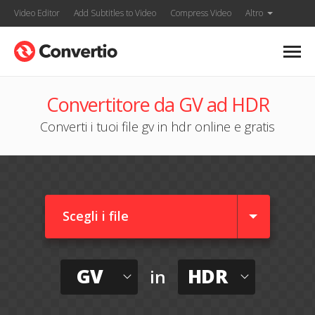
Video Editor
Add Subtitles to Video
Compress Video
Altro
Convertitore da GV ad HDR
Converti i tuoi file gv in hdr online e gratis
Scegli i file
GV
HDR
in