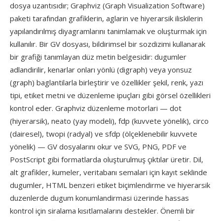
dosya uzantısıdır; Graphviz (Graph Visualization Software)
paketi tarafından grafiklerin, aglarin ve hiyerarsik iliskilerin
yapılandırılmış diyagramlarını tanimlamak ve oluşturmak için
kullanılır. Bir GV dosyası, bildirimsel bir sozdizimi kullanarak
bir grafiği tanımlayan düz metin belgesidir: dugumler
adlandirilir, kenarlar onları yönlü (digraph) veya yonsuz
(graph) baglantilarla birleştirir ve özellikler şekil, renk, yazı
tipi, etiket metni ve düzenleme ipuçları gibi görsel özellikleri
kontrol eder. Graphviz düzenleme motorlari — dot
(hiyerarsik), neato (yay modeli), fdp (kuvvete yönelik), circo
(dairesel), twopi (radyal) ve sfdp (ölçeklenebilir kuvvete
yönelik) — GV dosyalarını okur ve SVG, PNG, PDF ve
PostScript gibi formatlarda oluşturulmuş çıktılar üretir. Dil,
alt grafikler, kumeler, veritabanı semalari için kayıt seklinde
dugumler, HTML benzeri etiket biçimlendirme ve hiyerarsik
duzenlerde dugum konumlandirmasi üzerinde hassas
kontrol için siralama kısıtlamalarını destekler. Önemli bir