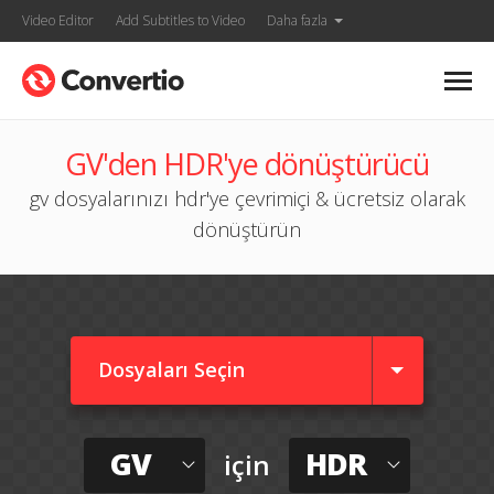
Video Editor
Add Subtitles to Video
Daha fazla
GV'den HDR'ye dönüştürücü
gv dosyalarınızı hdr'ye çevrimiçi & ücretsiz olarak
dönüştürün
Dosyaları Seçin
GV
HDR
için