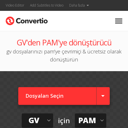
Video Editor
Add Subtitles to Video
Daha fazla
GV'den PAM'ye dönüştürücü
gv dosyalarınızı pam'ye çevrimiçi & ücretsiz olarak
dönüştürün
Dosyaları Seçin
GV
PAM
için