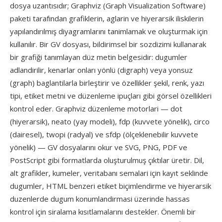
dosya uzantısıdır; Graphviz (Graph Visualization Software)
paketi tarafından grafiklerin, aglarin ve hiyerarsik iliskilerin
yapılandırılmış diyagramlarını tanimlamak ve oluşturmak için
kullanılır. Bir GV dosyası, bildirimsel bir sozdizimi kullanarak
bir grafiği tanımlayan düz metin belgesidir: dugumler
adlandirilir, kenarlar onları yönlü (digraph) veya yonsuz
(graph) baglantilarla birleştirir ve özellikler şekil, renk, yazı
tipi, etiket metni ve düzenleme ipuçları gibi görsel özellikleri
kontrol eder. Graphviz düzenleme motorlari — dot
(hiyerarsik), neato (yay modeli), fdp (kuvvete yönelik), circo
(dairesel), twopi (radyal) ve sfdp (ölçeklenebilir kuvvete
yönelik) — GV dosyalarını okur ve SVG, PNG, PDF ve
PostScript gibi formatlarda oluşturulmuş çıktılar üretir. Dil,
alt grafikler, kumeler, veritabanı semalari için kayıt seklinde
dugumler, HTML benzeri etiket biçimlendirme ve hiyerarsik
duzenlerde dugum konumlandirmasi üzerinde hassas
kontrol için siralama kısıtlamalarını destekler. Önemli bir