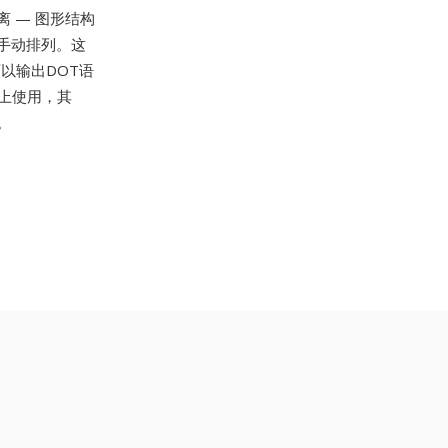
 — 图形结构
手动排列。这
以输出DOT语
台上使用，其
件。