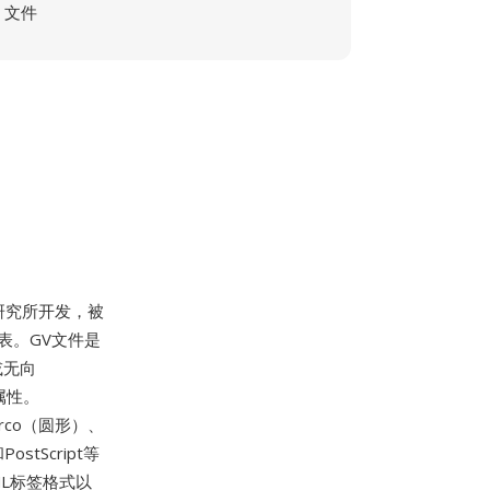
文件
研究所开发，被
表。GV文件是
或无向
属性。
irco（圆形）、
stScript等
L标签格式以