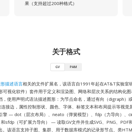
果（支持超过200种格式）
关于格式
GV
PAM
图形描述语言
相关的文件扩展名，该语言自1991年起在AT&T实验室
z（图形可视化软件）套件用于定义和渲染图、网络和层次关系的结构化图
档，使用声明式语法描述图形：为节点命名，通过有向（digraph）
）链接连接边，属性控制形状、颜色、字体、标签文本和布局提示等视觉
布局引擎 — dot（层次布局）、neato（弹簧模型）、fdp（力导向）、c
）和sfdp（可扩展力导向） — 读取GV文件并生成SVG、PNG、PDF和Po
出。该语言支持子图、集群、用于数据库模式的记录形节点、类HTM