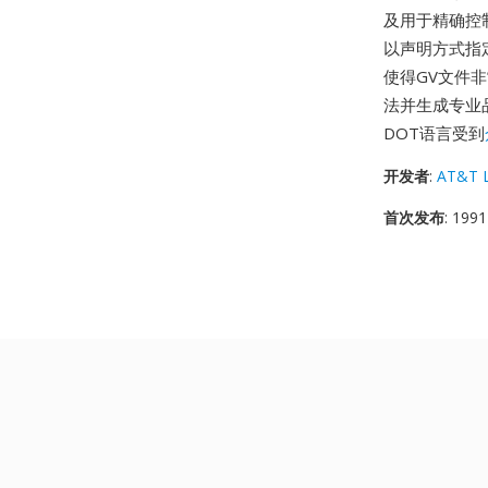
及用于精确控
以声明方式指
使得GV文件
法并生成专业品
DOT语言受到
开发者
:
AT&T L
首次发布
: 1991