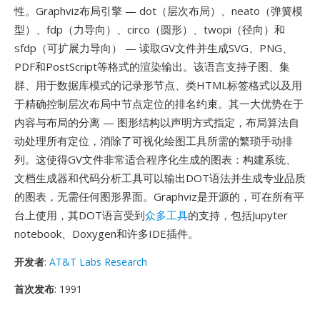
性。Graphviz布局引擎 — dot（层次布局）、neato（弹簧模
型）、fdp（力导向）、circo（圆形）、twopi（径向）和
sfdp（可扩展力导向） — 读取GV文件并生成SVG、PNG、
PDF和PostScript等格式的渲染输出。该语言支持子图、集
群、用于数据库模式的记录形节点、类HTML标签格式以及用
于精确控制层次布局中节点定位的排名约束。其一大优势在于
内容与布局的分离 — 图形结构以声明方式指定，布局算法自
动处理所有定位，消除了可视化绘图工具所需的繁琐手动排
列。这使得GV文件非常适合程序化生成的图表：构建系统、
文档生成器和代码分析工具可以输出DOT语法并生成专业品质
的图表，无需任何图形界面。Graphviz是开源的，可在所有平
台上使用，其DOT语言受到
众多工具
的支持，包括Jupyter
notebook、Doxygen和许多IDE插件。
开发者
:
AT&T Labs Research
首次发布
: 1991