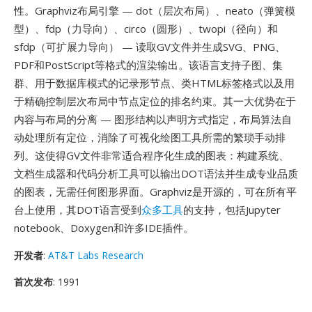
性。Graphviz布局引擎 — dot（层次布局）、neato（弹簧模
型）、fdp（力导向）、circo（圆形）、twopi（径向）和
sfdp（可扩展力导向） — 读取GV文件并生成SVG、PNG、
PDF和PostScript等格式的渲染输出。该语言支持子图、集
群、用于数据库模式的记录形节点、类HTML标签格式以及用
于精确控制层次布局中节点定位的排名约束。其一大优势在于
内容与布局的分离 — 图形结构以声明方式指定，布局算法自
动处理所有定位，消除了可视化绘图工具所需的繁琐手动排
列。这使得GV文件非常适合程序化生成的图表：构建系统、
文档生成器和代码分析工具可以输出DOT语法并生成专业品质
的图表，无需任何图形界面。Graphviz是开源的，可在所有平
台上使用，其DOT语言受到
众多工具
的支持，包括Jupyter
notebook、Doxygen和许多IDE插件。
开发者
:
AT&T Labs Research
首次发布
: 1991