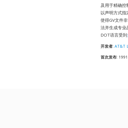
及用于精确控
以声明方式指
使得GV文件
法并生成专业品
DOT语言受到
开发者
:
AT&T L
首次发布
: 1991