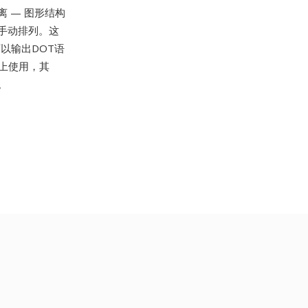
 — 图形结构
手动排列。这
以输出DOT语
台上使用，其
件。