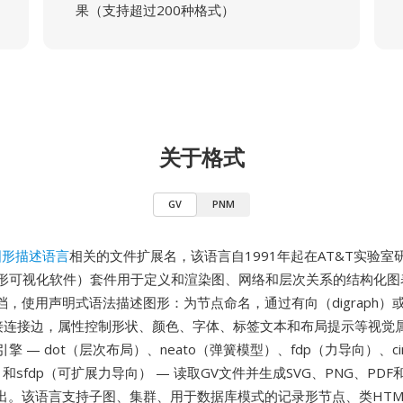
果（支持超过200种格式）
关于格式
GV
PNM
图形描述语言
相关的文件扩展名，该语言自1991年起在AT&T实验室
z（图形可视化软件）套件用于定义和渲染图、网络和层次关系的结构化图
档，使用声明式语法描述图形：为节点命名，通过有向（digraph）
）链接连接边，属性控制形状、颜色、字体、标签文本和布局提示等视觉
布局引擎 — dot（层次布局）、neato（弹簧模型）、fdp（力导向）、c
）和sfdp（可扩展力导向） — 读取GV文件并生成SVG、PNG、PDF和Po
出。该语言支持子图、集群、用于数据库模式的记录形节点、类HTM