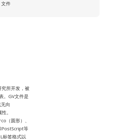
文件
研究所开发，被
表。GV文件是
或无向
属性。
irco（圆形）、
stScript等
L标签格式以