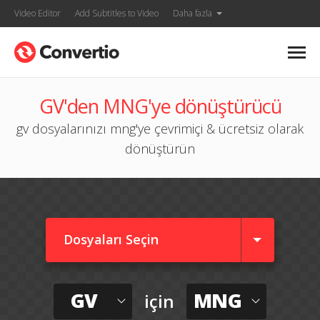
Video Editor
Add Subtitles to Video
Daha fazla
GV'den MNG'ye dönüştürücü
gv dosyalarınızı mng'ye çevrimiçi & ücretsiz olarak
dönüştürün
Dosyaları Seçin
GV
MNG
için