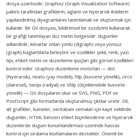
dosya uzantısıdır; Graphviz (Graph Visualization Software)
paketi tarafından grafiklerin, aglarin ve hiyerarsik iliskilerin
yapılandırılmış diyagramlarını tanimlamak ve oluşturmak için
kullanılır. Bir GV dosyası, bildirimsel bir sozdizimi kullanarak
bir grafiği tanımlayan düz metin belgesidir: dugumler
adlandirilir, kenarlar onları yönlü (digraph) veya yonsuz
(graph) baglantilarla birleştirir ve özellikler şekil, renk, yazı
tipi, etiket metni ve düzenleme ipuçları gibi görsel özellikleri
kontrol eder. Graphviz düzenleme motorlari — dot
(hiyerarsik), neato (yay modeli), fdp (kuvvete yönelik), circo
(dairesel), twopi (radyal) ve sfdp (ölçeklenebilir kuvvete
yönelik) — GV dosyalarını okur ve SVG, PNG, PDF ve
PostScript gibi formatlarda oluşturulmuş çıktılar üretir. Dil,
alt grafikler, kumeler, veritabanı semalari için kayıt seklinde
dugumler, HTML benzeri etiket biçimlendirme ve hiyerarsik
duzenlerde dugum konumlandirmasi üzerinde hassas
kontrol için siralama kısıtlamalarını destekler. Önemli bir