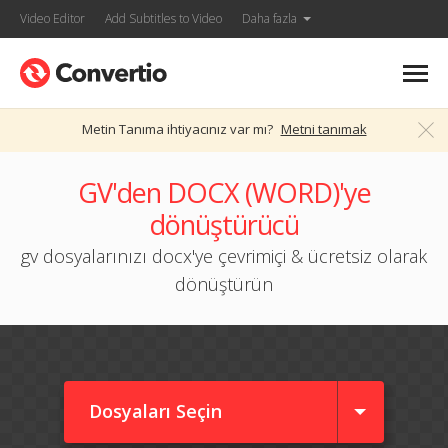
Video Editor
Add Subtitles to Video
Daha fazla
Metin Tanıma ihtiyacınız var mı?
Metni tanımak
GV'den DOCX (WORD)'ye
dönüştürücü
gv dosyalarınızı docx'ye çevrimiçi & ücretsiz olarak
dönüştürün
Dosyaları Seçin