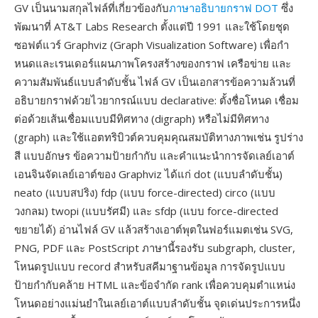
GV เป็นนามสกุลไฟล์ที่เกี่ยวข้องกับ
ภาษาอธิบายกราฟ DOT
ซึ่ง
พัฒนาที่ AT&T Labs Research ตั้งแต่ปี 1991 และใช้โดยชุด
ซอฟต์แวร์ Graphviz (Graph Visualization Software) เพื่อกำ
หนดและเรนเดอร์แผนภาพโครงสร้างของกราฟ เครือข่าย และ
ความสัมพันธ์แบบลำดับชั้น ไฟล์ GV เป็นเอกสารข้อความล้วนที่
อธิบายกราฟด้วยไวยากรณ์แบบ declarative: ตั้งชื่อโหนด เชื่อม
ต่อด้วยเส้นเชื่อมแบบมีทิศทาง (digraph) หรือไม่มีทิศทาง
(graph) และใช้แอตทริบิวต์ควบคุมคุณสมบัติทางภาพเช่น รูปร่าง
สี แบบอักษร ข้อความป้ายกำกับ และคำแนะนำการจัดเลย์เอาต์
เอนจินจัดเลย์เอาต์ของ Graphviz ได้แก่ dot (แบบลำดับชั้น)
neato (แบบสปริง) fdp (แบบ force-directed) circo (แบบ
วงกลม) twopi (แบบรัศมี) และ sfdp (แบบ force-directed
ขยายได้) อ่านไฟล์ GV แล้วสร้างเอาต์พุตในฟอร์แมตเช่น SVG,
PNG, PDF และ PostScript ภาษานี้รองรับ subgraph, cluster,
โหนดรูปแบบ record สำหรับสคีมาฐานข้อมูล การจัดรูปแบบ
ป้ายกำกับคล้าย HTML และข้อจำกัด rank เพื่อควบคุมตำแหน่ง
โหนดอย่างแม่นยำในเลย์เอาต์แบบลำดับชั้น จุดเด่นประการหนึ่ง