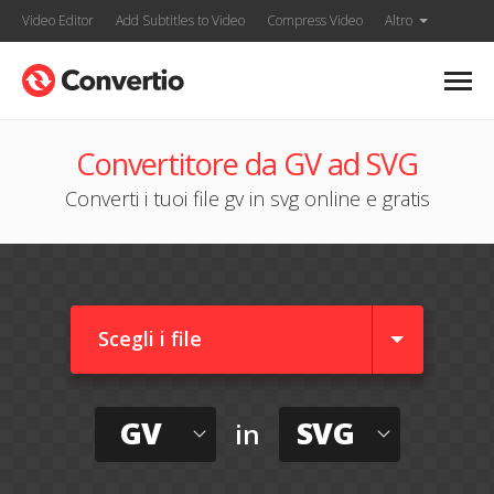
Video Editor
Add Subtitles to Video
Compress Video
Altro
Convertitore da GV ad SVG
Converti i tuoi file gv in svg online e gratis
Scegli i file
GV
SVG
in