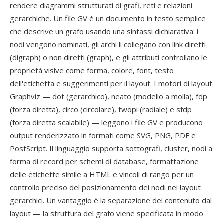
rendere diagrammi strutturati di grafi, reti e relazioni
gerarchiche. Un file GV è un documento in testo semplice
che descrive un grafo usando una sintassi dichiarativa: i
nodi vengono nominati, gli archi li collegano con link diretti
(digraph) o non diretti (graph), e gli attributi controllano le
proprietà visive come forma, colore, font, testo
dell'etichetta e suggerimenti per il layout. I motori di layout
Graphviz — dot (gerarchico), neato (modello a molla), fdp
(forza diretta), circo (circolare), twopi (radiale) e sfdp
(forza diretta scalabile) — leggono i file GV e producono
output renderizzato in formati come SVG, PNG, PDF e
PostScript. Il linguaggio supporta sottografi, cluster, nodi a
forma di record per schemi di database, formattazione
delle etichette simile a HTML e vincoli di rango per un
controllo preciso del posizionamento dei nodi nei layout
gerarchici. Un vantaggio è la separazione del contenuto dal
layout — la struttura del grafo viene specificata in modo