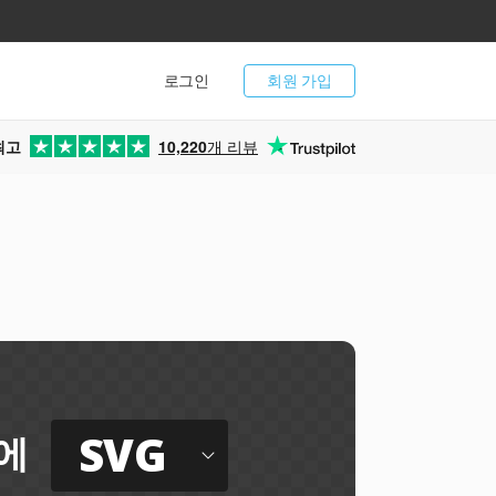
로그인
회원 가입
최고
10,220
개 리뷰
SVG
에