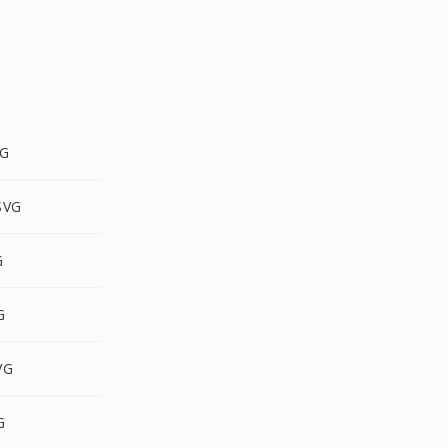
G
SVG
G
G
VG
G