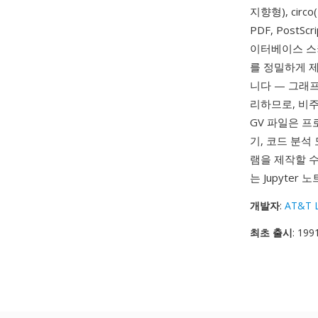
지향형), circ
PDF, Post
이터베이스 스키
를 정밀하게 
니다 — 그래
리하므로, 비
GV 파일은 
기, 코드 분
램을 제작할 수
는 Jupyter
개발자
:
AT&T L
최초 출시
: 199