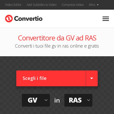
Video Editor
Add Subtitles to Video
Compress Video
Altro
Convertitore da GV ad RAS
Converti i tuoi file gv in ras online e gratis
Scegli i file
GV
RAS
in