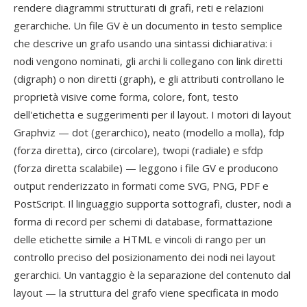
rendere diagrammi strutturati di grafi, reti e relazioni
gerarchiche. Un file GV è un documento in testo semplice
che descrive un grafo usando una sintassi dichiarativa: i
nodi vengono nominati, gli archi li collegano con link diretti
(digraph) o non diretti (graph), e gli attributi controllano le
proprietà visive come forma, colore, font, testo
dell'etichetta e suggerimenti per il layout. I motori di layout
Graphviz — dot (gerarchico), neato (modello a molla), fdp
(forza diretta), circo (circolare), twopi (radiale) e sfdp
(forza diretta scalabile) — leggono i file GV e producono
output renderizzato in formati come SVG, PNG, PDF e
PostScript. Il linguaggio supporta sottografi, cluster, nodi a
forma di record per schemi di database, formattazione
delle etichette simile a HTML e vincoli di rango per un
controllo preciso del posizionamento dei nodi nei layout
gerarchici. Un vantaggio è la separazione del contenuto dal
layout — la struttura del grafo viene specificata in modo