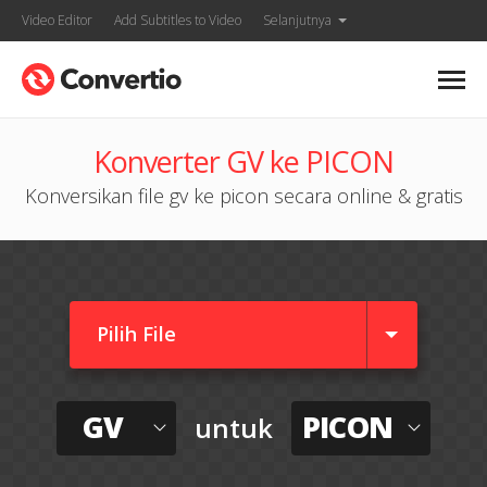
Video Editor
Add Subtitles to Video
Selanjutnya
Konverter GV ke PICON
Konversikan file gv ke picon secara online & gratis
Pilih File
GV
PICON
untuk