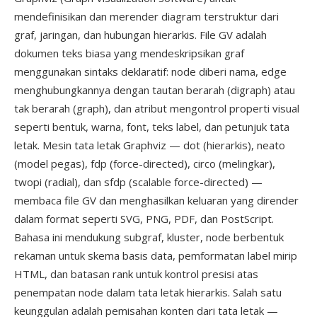
mendefinisikan dan merender diagram terstruktur dari
graf, jaringan, dan hubungan hierarkis. File GV adalah
dokumen teks biasa yang mendeskripsikan graf
menggunakan sintaks deklaratif: node diberi nama, edge
menghubungkannya dengan tautan berarah (digraph) atau
tak berarah (graph), dan atribut mengontrol properti visual
seperti bentuk, warna, font, teks label, dan petunjuk tata
letak. Mesin tata letak Graphviz — dot (hierarkis), neato
(model pegas), fdp (force-directed), circo (melingkar),
twopi (radial), dan sfdp (scalable force-directed) —
membaca file GV dan menghasilkan keluaran yang dirender
dalam format seperti SVG, PNG, PDF, dan PostScript.
Bahasa ini mendukung subgraf, kluster, node berbentuk
rekaman untuk skema basis data, pemformatan label mirip
HTML, dan batasan rank untuk kontrol presisi atas
penempatan node dalam tata letak hierarkis. Salah satu
keunggulan adalah pemisahan konten dari tata letak —