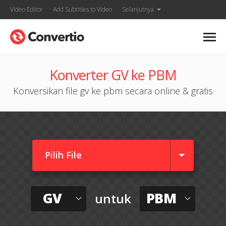
Video Editor
Add Subtitles to Video
Selanjutnya
Konverter GV ke PBM
Konversikan file gv ke pbm secara online & gratis
Pilih File
GV
PBM
untuk