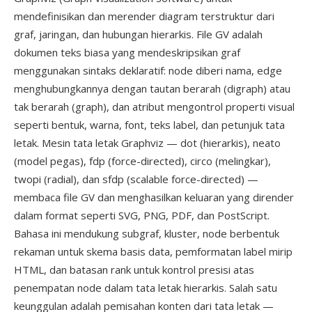
mendefinisikan dan merender diagram terstruktur dari
graf, jaringan, dan hubungan hierarkis. File GV adalah
dokumen teks biasa yang mendeskripsikan graf
menggunakan sintaks deklaratif: node diberi nama, edge
menghubungkannya dengan tautan berarah (digraph) atau
tak berarah (graph), dan atribut mengontrol properti visual
seperti bentuk, warna, font, teks label, dan petunjuk tata
letak. Mesin tata letak Graphviz — dot (hierarkis), neato
(model pegas), fdp (force-directed), circo (melingkar),
twopi (radial), dan sfdp (scalable force-directed) —
membaca file GV dan menghasilkan keluaran yang dirender
dalam format seperti SVG, PNG, PDF, dan PostScript.
Bahasa ini mendukung subgraf, kluster, node berbentuk
rekaman untuk skema basis data, pemformatan label mirip
HTML, dan batasan rank untuk kontrol presisi atas
penempatan node dalam tata letak hierarkis. Salah satu
keunggulan adalah pemisahan konten dari tata letak —