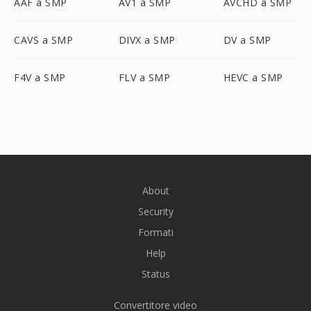
AAF a SMP
AV1 a SMP
AVCHD a SMP
CAVS a SMP
DIVX a SMP
DV a SMP
F4V a SMP
FLV a SMP
HEVC a SMP
About
Security
Formati
Help
Status
Convertitore video