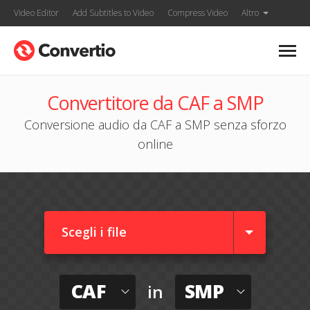
Video Editor
Add Subtitles to Video
Compress Video
Altro
Convertitore da CAF a SMP
Conversione audio da CAF a SMP senza sforzo
online
Scegli i file
CAF
SMP
in