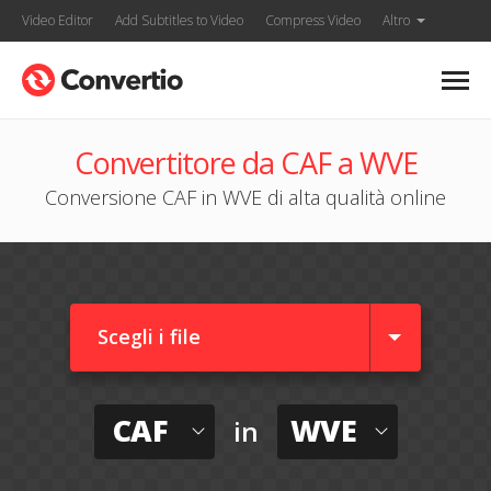
Video Editor
Add Subtitles to Video
Compress Video
Altro
Convertitore da CAF a WVE
Conversione CAF in WVE di alta qualità online
Scegli i file
CAF
WVE
in