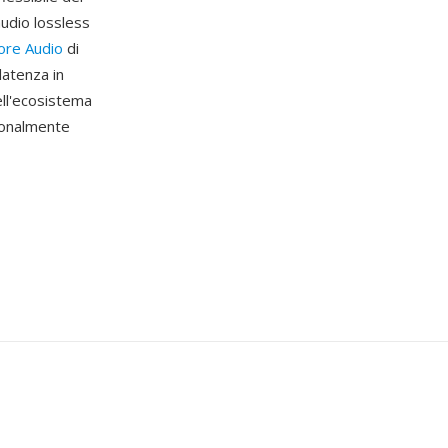
audio lossless
ore Audio
di
latenza in
nell'ecosistema
zionalmente