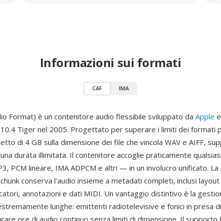
Informazioni sui formati
CAF
IMA
io Format) è un contenitore audio flessibile sviluppato da
Apple
e
0.4 Tiger nel 2005. Progettato per superare i limiti dei formati 
 tetto di 4 GB sulla dimensione dei file che vincola WAV e AIFF, s
na durata illimitata. Il contenitore accoglie praticamente qualsia
3, PCM lineare, IMA ADPCM e altri — in un involucro unificato. La
 chunk conserva l'audio insieme a metadati completi, inclusi layout 
catori, annotazioni e dati MIDI. Un vantaggio distintivo è la gestio
estremamente lunghe: emittenti radiotelevisive e fonici in presa d
are ore di audio continuo senza limiti di dimensione. Il supporto f