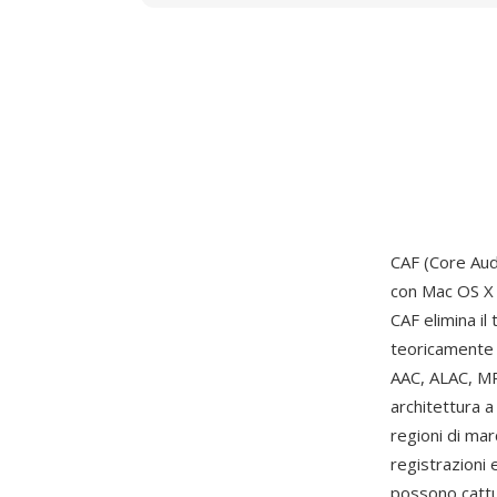
CAF (Core Aud
con Mac OS X 1
CAF elimina il
teoricamente u
AAC, ALAC, MP
architettura a
regioni di mar
registrazioni 
possono cattur