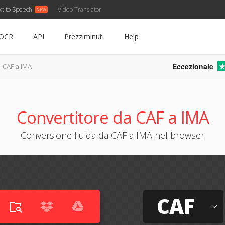
xt to Speech
Video Translator
OCR
API
Prezziminuti
Help
Eccezionale
CAF a IMA
Convertitore da CAF a IMA
Conversione fluida da CAF a IMA nel browser
CAF