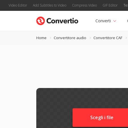
Video Editor
Add Subtitles to Video
Compress Video
GIF Editor
Te
Converti
Home
Convertitore audio
Convertitore CAF
Scegli i file