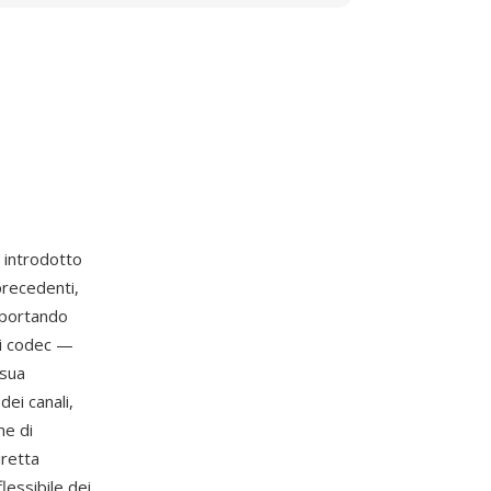
 introdotto
precedenti,
upportando
si codec —
 sua
dei canali,
ne di
iretta
lessibile dei