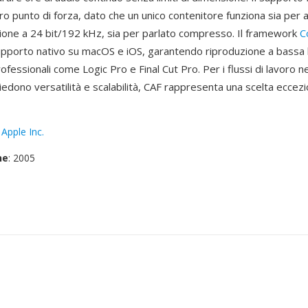
ro punto di forza, dato che un unico contenitore funziona sia per 
uzione a 24 bit/192 kHz, sia per parlato compresso. Il framework
C
upporto nativo su macOS e iOS, garantendo riproduzione a bassa 
rofessionali come Logic Pro e Final Cut Pro. Per i flussi di lavoro 
iedono versatilità e scalabilità, CAF rappresenta una scelta ecce
:
Apple Inc.
ne
: 2005