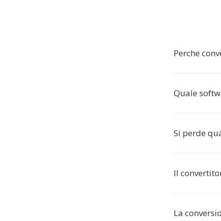
Perche conve
Quale softw
Si perde qua
Il convertit
La conversi