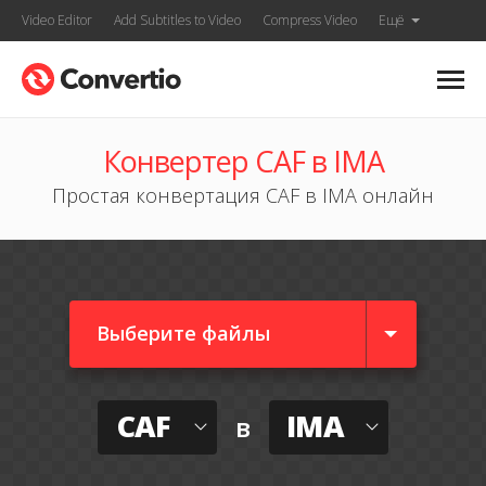
Video Editor
Add Subtitles to Video
Compress Video
Ещё
Конвертер CAF в IMA
Простая конвертация CAF в IMA онлайн
Выберите файлы
CAF
IMA
в