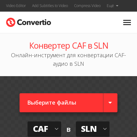
Video Editor
Add Subtitles to Video
Compress Video
Ещё
Конвертер CAF в SLN
Онлайн-инструмент для конвертации CAF-
аудио в SLN
Выберите файлы
CAF
SLN
в