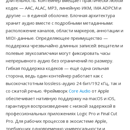
длительность. Контейнер вмещает практически любой
кодек — AAC, ALAC, MP3, линейную ИКМ, IMA ADPCM и
другие — в единой оболочке. Блочная архитектура
хранит аудио вместе с подробными метаданными:
расположение каналов, области маркеров, аннотации и
MIDI-данные. Определяющее преимущество —
поддержка чрезвычайно длинных записей: вещатели и
полевые звукозаписчики могут фиксировать часы
непрерывного аудио без ограничений по размеру.
Гибкая поддержка кодеков — ещё одна сильная
сторона, ведь один контейнер работает как с
высокочастотным lossless-аудио 24 бит/192 кГц, так и
со сжатой речью. Фреймворк
Core Audio
от Apple
обеспечивает нативную поддержку на macOS и iOS,
гарантируя воспроизведение с низкой задержкой в
профессиональных приложениях Logic Pro и Final Cut
Pro. Для рабочих процессов в экосистеме Apple,
требующих одновременно универсальности и