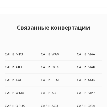
Связанные конвертации
CAF в MP3
CAF в WAV
CAF в M4A
CAF в AIFF
CAF в OGG
CAF в M4R
CAF в AAC
CAF в FLAC
CAF в AMR
CAF в WMA
CAF в AU
CAF в MP2
CAF в OPUS
CAF в AC3
CAF в OGA