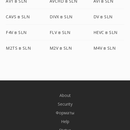
AV1 в SLN
AVCHD в SLN
AVI в SLN
CAVS в SLN
DIVX в SLN
DV в SLN
F4V в SLN
FLV в SLN
HEVC в SLN
M2TS в SLN
M2V в SLN
M4V в SLN
About
Security
Форматы
Help