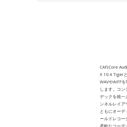
CAF(Core Au
X 10.4 
WAVやAIF
します。コンテ
デックを統一
ンネルレイア
ともにオーデ
ールドレコー
柔軟なコーデッ