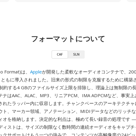
フォーマットについて
CAF
SLN
dio Format)は、
Apple
が開発した柔軟なオーディオコンテナで、2005
Tigerとともに導入されました。旧来の形式の制限を克服するために構築
Fを制約する4 GBのファイルサイズ上限を排除し、理論上は無制限の
ナはAAC、ALAC、MP3、リニアPCM、IMA ADPCMなど、事実
されたラッパー内に収容します。チャンクベースのアーキテクチャ
ウト、マーカー領域、アノテーション、MIDIデータなどのリッチ
ィオを格納します。決定的な利点は、極めて長い録音の処理です —
ディストは、サイズの制限なく数時間の連続オーディオをキャプチ
クサポートはもう一つの強みで、コンテンツが高解像度の24ビット/1