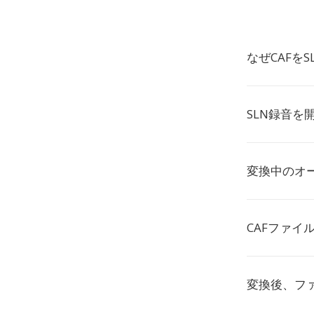
なぜCAFを
SLN録音を
変換中のオ
CAFファ
変換後、フ