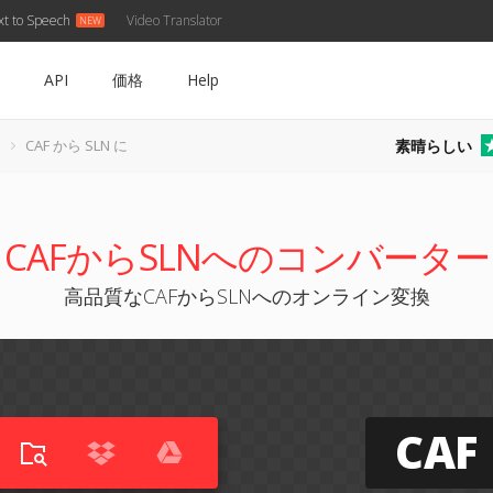
xt to Speech
Video Translator
API
価格
Help
素晴らしい
CAF から SLN に
CAFからSLNへのコンバーター
高品質なCAFからSLNへのオンライン変換
CAF