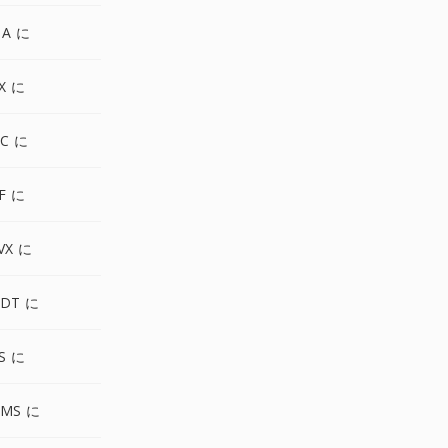
GA に
X に
C に
F に
VX に
NDT に
S に
VMS に