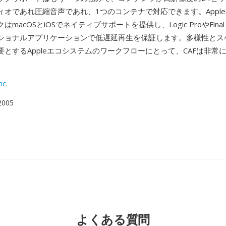
ィオであれ圧縮音声であれ、1つのコンテナで対応できます。Appl
macOSとiOSでネイティブサポートを提供し、Logic ProやFinal C
ショナルアプリケーションで低遅延再生を保証します。多様性とス
要とするAppleエコシステムのワークフローにとって、CAFは非常
nc.
 2005
よくある質問