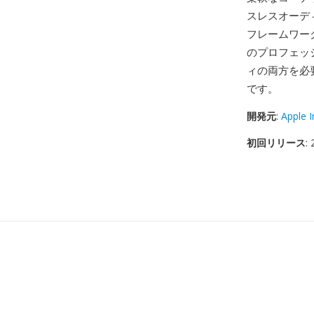
スレスオーデ
フレームワークは
のプロフェッ
ィの両方を必
です。
開発元
:
Apple I
初回リリース
: