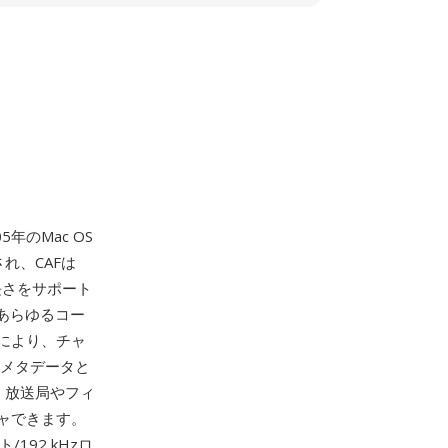
年のMac OS
され、CAFは
長さをサポート
上あらゆるコー
により、チャ
なメタデータと
 放送局やフィ
ャできます。
92 kHzロ