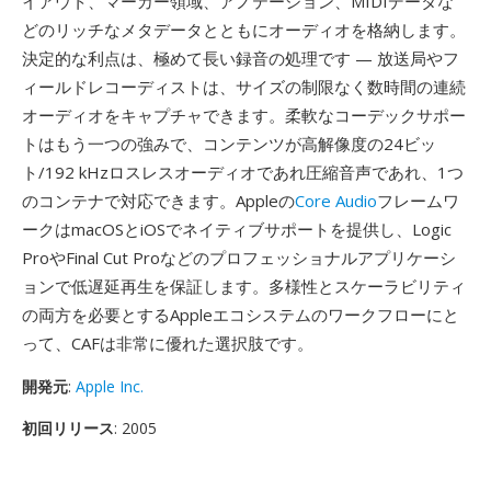
イアウト、マーカー領域、アノテーション、MIDIデータな
どのリッチなメタデータとともにオーディオを格納します。
決定的な利点は、極めて長い録音の処理です — 放送局やフ
ィールドレコーディストは、サイズの制限なく数時間の連続
オーディオをキャプチャできます。柔軟なコーデックサポー
トはもう一つの強みで、コンテンツが高解像度の24ビッ
ト/192 kHzロスレスオーディオであれ圧縮音声であれ、1つ
のコンテナで対応できます。Appleの
Core Audio
フレームワ
ークはmacOSとiOSでネイティブサポートを提供し、Logic
ProやFinal Cut Proなどのプロフェッショナルアプリケーシ
ョンで低遅延再生を保証します。多様性とスケーラビリティ
の両方を必要とするAppleエコシステムのワークフローにと
って、CAFは非常に優れた選択肢です。
開発元
:
Apple Inc.
初回リリース
: 2005