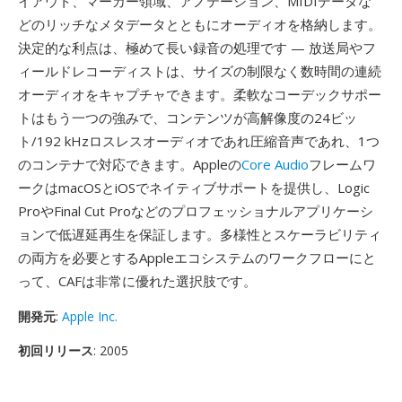
イアウト、マーカー領域、アノテーション、MIDIデータな
どのリッチなメタデータとともにオーディオを格納します。
決定的な利点は、極めて長い録音の処理です — 放送局やフ
ィールドレコーディストは、サイズの制限なく数時間の連続
オーディオをキャプチャできます。柔軟なコーデックサポー
トはもう一つの強みで、コンテンツが高解像度の24ビッ
ト/192 kHzロスレスオーディオであれ圧縮音声であれ、1つ
のコンテナで対応できます。Appleの
Core Audio
フレームワ
ークはmacOSとiOSでネイティブサポートを提供し、Logic
ProやFinal Cut Proなどのプロフェッショナルアプリケーシ
ョンで低遅延再生を保証します。多様性とスケーラビリティ
の両方を必要とするAppleエコシステムのワークフローにと
って、CAFは非常に優れた選択肢です。
開発元
:
Apple Inc.
初回リリース
: 2005