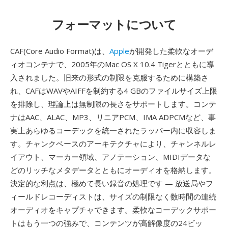
フォーマットについて
CAF(Core Audio Format)は、
Apple
が開発した柔軟なオーデ
ィオコンテナで、2005年のMac OS X 10.4 Tigerとともに導
入されました。旧来の形式の制限を克服するために構築さ
れ、CAFはWAVやAIFFを制約する4 GBのファイルサイズ上限
を排除し、理論上は無制限の長さをサポートします。コンテ
ナはAAC、ALAC、MP3、リニアPCM、IMA ADPCMなど、事
実上あらゆるコーデックを統一されたラッパー内に収容しま
す。チャンクベースのアーキテクチャにより、チャンネルレ
イアウト、マーカー領域、アノテーション、MIDIデータな
どのリッチなメタデータとともにオーディオを格納します。
決定的な利点は、極めて長い録音の処理です — 放送局やフ
ィールドレコーディストは、サイズの制限なく数時間の連続
オーディオをキャプチャできます。柔軟なコーデックサポー
トはもう一つの強みで、コンテンツが高解像度の24ビッ