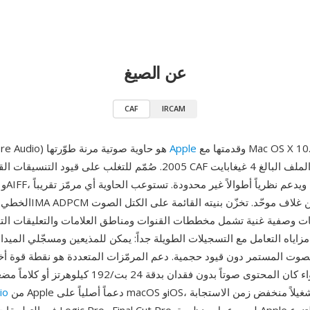
عن الصيغ
CAF
IRCAM
وقدمتها مع Mac OS X 10.4 Tiger عام
Apple
CAF (تنسيق Core Audio) هو حاوية صوتية مرنة طوّرتها
2005. صُمّم للتغلب على قيود التنسيقات القديمة، فقد ألغى CAF سقف ح
ات وصفية غنية تشمل مخططات القنوات ومناطق العلامات والتعليقات التو
وت المستمر دون قيود حجمية. دعم المرمّزات المتعددة هو نقطة قوة أ
حاوية واحدة سواء كان المحتوى صوتاً بدون فقدان بدقة 24 بت/
من Apple دعماً أصلياً على macOS وiOS، مما يضمن تشغيلاً منخفض زمن الاستجابة
io