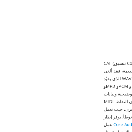
جم الملف البالغ 4 غيغابايت
الذي يقيّد WAV وAIFF، ويدعم نظرياً أطوالاً غير محدودة. تستوعب الحاوية أي مرمّز تقريباً — AAC وALAC
وMP3 وPCM الخطي وIMA ADPCM وغيرها — ضمن غلاف موحّد. تخزّن بنيته القائمة على الكتل الصوت
ضيحية وبيانات
MIDI. من أبرز مزاياه التعامل مع التسجيلات الطويلة جداً: يمكن للمذيعين ومسجّلي الميدان التقاط
خرى، حيث تعمل
192 كيلوهرتز أو كلاماً مضغوطاً. يوفر إطار
Core Aud
عمل