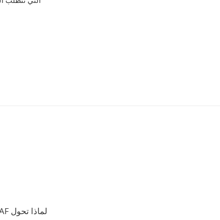
لماذا تحول CAF الى IRCAM؟