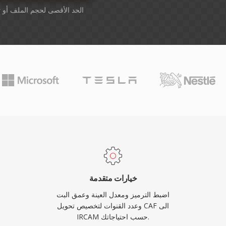
أسقِط الملفات هنا. 1 GB الحد الأقصى لحجم الملف أو
ت
خيارات متقدمة
اضبط الترميز ومعدل العينة وعمق البت
وعدد القنوات لتخصيص تحويل CAF الى
IRCAM حسب احتياجاتك.