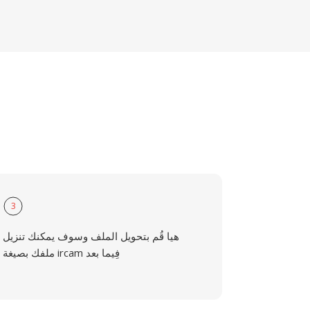
3
هيا قُم بتحويل الملف وسوف يمكنك تنزيل
ملفك بصيغة ircam فِيما بعد