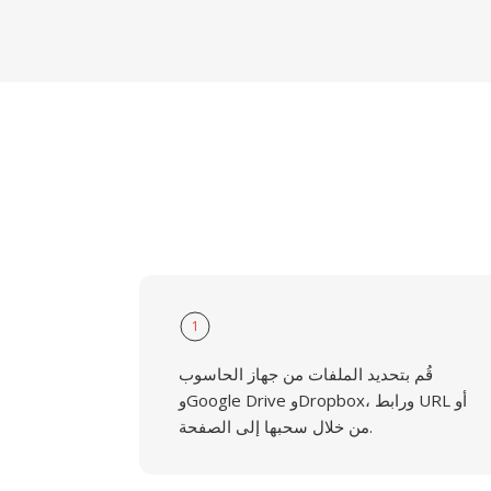
1
قُم بتحديد الملفات من جهاز الحاسوب
وGoogle Drive وDropbox، ورابط URL أو
من خلال سحبها إلى الصفحة.