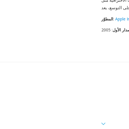
Final Cut. لسير عمل منظومة Apple التي تتطلب التنوع
Apple I
:
المطوّر
دار الأول
: 2005