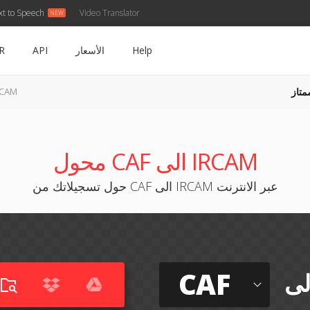
xt to Speech
Video Translator
Help
الأسعار
API
R
متاز
CAF إلى 
محول CAF الى IRCAM
حول تسجيلاتك من CAF الى IRCAM عبر الانترنت
CAF
لى