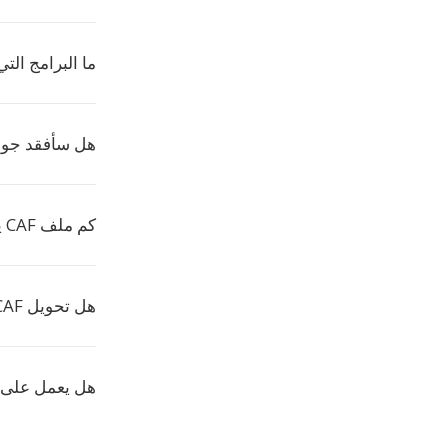
ما البرامج التي تفت
هل سأفقد جود
كم ملف CAF يمكنني تحويله دفعة واحدة؟
هل تحويل CAF الى IRCAM آمن؟
هل يعمل على Chromebook او جهاز لوحي