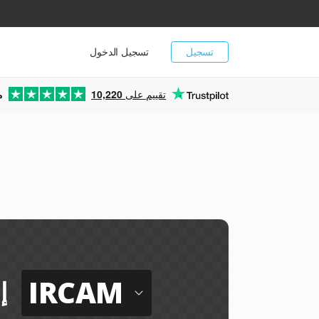
تسجيل
تسجيل الدخول
تقييم على
10,220
م
IRCAM
إ