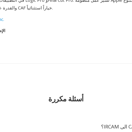
في التطبيقات الاحترافية مثل Logic Pro و Pro
والقدرة على التوسع، يعد CAF خياراً استثنائياً.
nc.
الإص
أسئلة مكررة