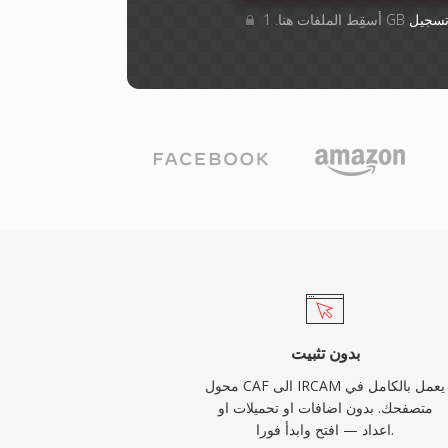
سجيل
بدون تثبيت
محول CAF الى IRCAM يعمل بالكامل في
متصفحك. بدون اضافات او تحميلات او
اعداد — افتح وابدأ فورا.