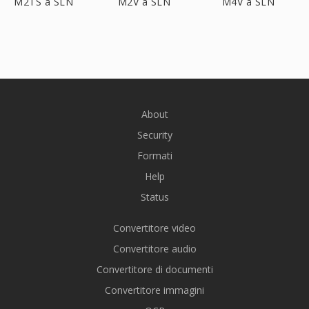
M2TS a SLN
M2V a SLN
M4V a SLN
About
Security
Formati
Help
Status
Convertitore video
Convertitore audio
Convertitore di documenti
Convertitore immagini