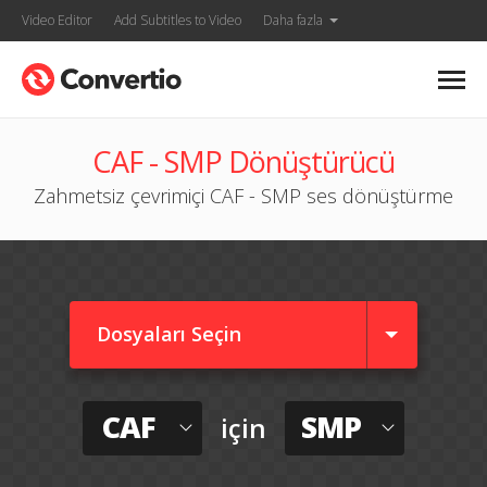
Video Editor
Add Subtitles to Video
Daha fazla
CAF - SMP Dönüştürücü
Zahmetsiz çevrimiçi CAF - SMP ses dönüştürme
Dosyaları Seçin
CAF
SMP
için