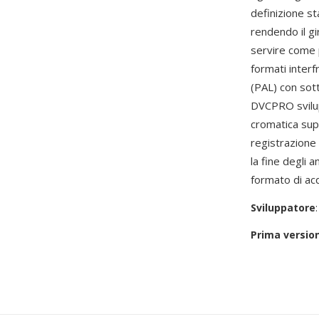
definizione s
rendendo il g
servire come 
formati inter
(PAL) con sott
DVCPRO svilu
cromatica sup
registrazione 
la fine degli 
formato di acq
Sviluppatore
Prima versio