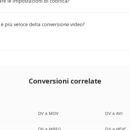
re le impostazioni di codifica?
 è più veloce della conversione video?
Conversioni correlate
DV a MOV
DV a AVI
DV a MPEG
DV a HEVC