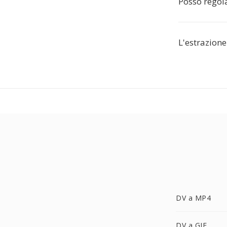
Posso regola
L'estrazione
DV a MP4
DV a GIF