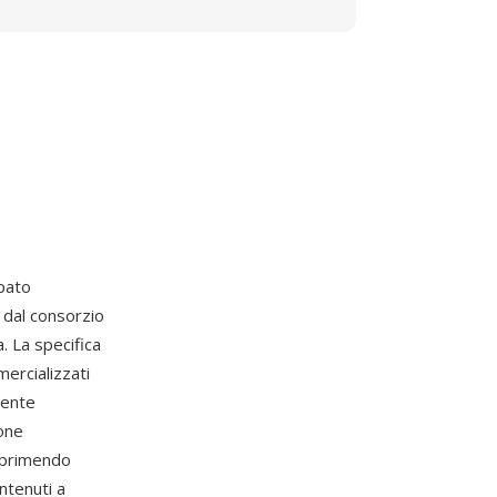
ppato
o dal consorzio
. La specifica
mercializzati
mente
one
mprimendo
ntenuti a