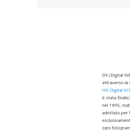
DV (Digital V
attraverso la 
HD Digital V
è stata finali
nel 1995, sta
adottato per 
esclusivament
ogni fotogram