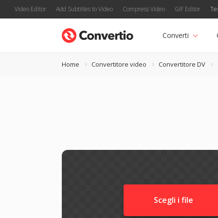
Video Editor
Add Subtitles to Video
Compress Video
GIF Editor
Te
Converti
Home
Convertitore video
Convertitore DV
Scegli i file