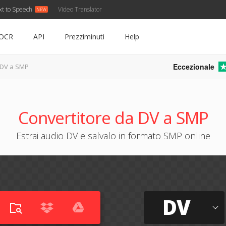
xt to Speech
Video Translator
OCR
API
Prezziminuti
Help
Eccezionale
DV a SMP
Convertitore da DV a SMP
Estrai audio DV e salvalo in formato SMP online
DV