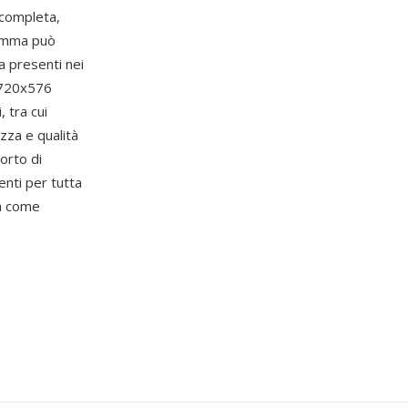
 completa,
ramma può
a presenti nei
 720x576
 tra cui
zza e qualità
orto di
enti per tutta
ra come