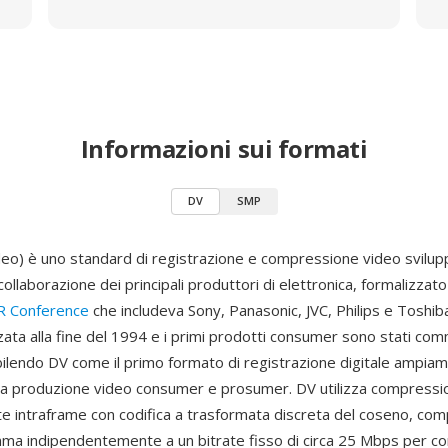
Informazioni sui formati
DV
SMP
ideo) è uno standard di registrazione e compressione video svilu
collaborazione dei principali produttori di elettronica, formalizzat
CR Conference
che includeva Sony, Panasonic, JVC, Philips e Toshiba
zzata alla fine del 1994 e i primi prodotti consumer sono stati com
bilendo DV come il primo formato di registrazione digitale ampia
la produzione video consumer e prosumer. DV utilizza compressi
e intraframe con codifica a trasformata discreta del coseno, co
ma indipendentemente a un bitrate fisso di circa 25 Mbps per co