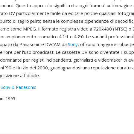
tandard. Questo approccio significa che ogni frame è un'immagine
irato DV particolarmente facile da editare poichè qualsiasi fotog
punto di taglio pulito senza le complesse dipendenze di decodific
frame come MPEG. Il formato registra video a 720x480 (NTSC) o
ocampionamento cromatico 4:1:1 o 4:2:0. Le varianti professionali,
ppato da Panasonic e DVCAM da
Sony
, offrono maggiore robuste
eriore per l'uso broadcast. Le cassette DV sono diventate il supp
dominante per registi indipendenti, giornalisti e videomaker di ev
anni '90 e l'inizio dei 2000, guadagnandosi una reputazione duratu
uisizione affidabile.
:
Sony & Panasonic
ne
: 1995