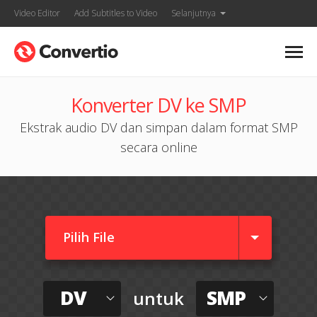
Video Editor
Add Subtitles to Video
Selanjutnya
Konverter DV ke SMP
Ekstrak audio DV dan simpan dalam format SMP
secara online
Pilih File
DV
SMP
untuk