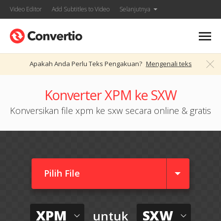
Video Editor
Add Subtitles to Video
Selanjutnya
Apakah Anda Perlu Teks Pengakuan?
Mengenali teks
Konverter XPM ke SXW
Konversikan file xpm ke sxw secara online & gratis
Pilih File
XPM
SXW
untuk