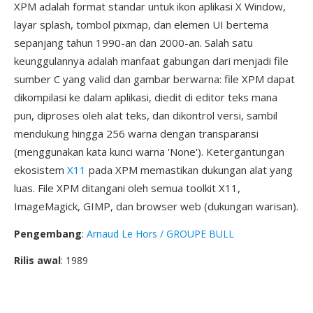
XPM adalah format standar untuk ikon aplikasi X Window,
layar splash, tombol pixmap, dan elemen UI bertema
sepanjang tahun 1990-an dan 2000-an. Salah satu
keunggulannya adalah manfaat gabungan dari menjadi file
sumber C yang valid dan gambar berwarna: file XPM dapat
dikompilasi ke dalam aplikasi, diedit di editor teks mana
pun, diproses oleh alat teks, dan dikontrol versi, sambil
mendukung hingga 256 warna dengan transparansi
(menggunakan kata kunci warna 'None'). Ketergantungan
ekosistem
X11
pada XPM memastikan dukungan alat yang
luas. File XPM ditangani oleh semua toolkit X11,
ImageMagick, GIMP, dan browser web (dukungan warisan).
Pengembang
:
Arnaud Le Hors / GROUPE BULL
Rilis awal
: 1989