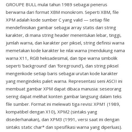
GROUPE BULL mulai tahun 1989 sebagai penerus
berwarna dari format XBM monokrom. Seperti XBM, file
XPM adalah kode sumber C yang valid — setiap file
mendefinisikan gambar sebagai array statis dari string
karakter, di mana string header menentukan lebar, tinggi,
jumlah warna, dan karakter per piksel, string definisi warna
memetakan kode karakter ke nilai warna (mendukung nama
warna X11, RGB heksadesimal, dan tipe warna simbolik
seperti 'background' dan 'foreground'), dan string piksel
mengenkode setiap baris sebagai urutan kode karakter
yang mengindeks palet warna. Representasi seni ASCII ini
membuat gambar XPM dapat dibaca manusia: seseorang
sering dapat melihat konten gambar langsung dalam teks
file sumber. Format ini melewati tiga revisi: XPM1 (1989,
kompatibel dengan X10), XPM2 (sintaks yang
disederhanakan), dan XPM3 (1991, versi saat ini dengan
sintaks static char* dan spesifikasi warna yang diperluas).