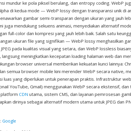
nsi mundur ke pola piksel berulang, dan entropy coding. WebP j
alpha di kedua mode — WebP lossy dengan transparansi unik di a
awarkan gambar semi-transparan dengan ukuran yang jauh lebih
ni juga mendukung sekuens animasi, menyediakan alternatif mode
an full-color dan kompresi yang jauh lebih baik. Salah satu keung
angan ukuran file yang signifikan — WebP lossy menghasilkan 
ri JPEG pada kualitas visual yang setara, dan WebP lossless biasa
G, langsung meningkatkan kecepatan loading halaman web dan men
kungan browser universal memberikan kekuatan kunci lainnya: Chr
 dan semua browser mobile kini merender WebP secara native, m
 luas yang diperlukan untuk penerapan praktis. Infrastruktur web
bnail YouTube, Gmail) menggunakan WebP secara ekstensif, dan f
 platform
CDN
utama, sistem CMS, dan layanan pemrosesan gam
pkan dirinya sebagai alternatif modern utama untuk JPEG dan P
g
:
Google