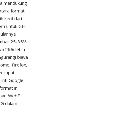
uga mendukung
ntara format
 kecil dari
rn untuk GIF
gulannya
gambar 25-35%
nya 26% lebih
gurangi biaya
ome, Firefox,
encapai
 inti Google
ormat ini
bar. WebP
NG dalam