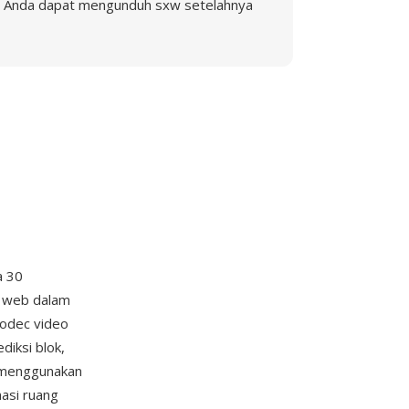
Anda dapat mengunduh sxw setelahnya
a 30
r web dalam
codec video
iksi blok,
s menggunakan
asi ruang