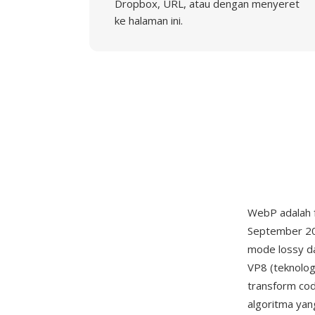
Dropbox, URL, atau dengan menyeret
ke halaman ini.
WebP adalah 
September 20
mode lossy da
VP8 (teknolog
transform cod
algoritma ya