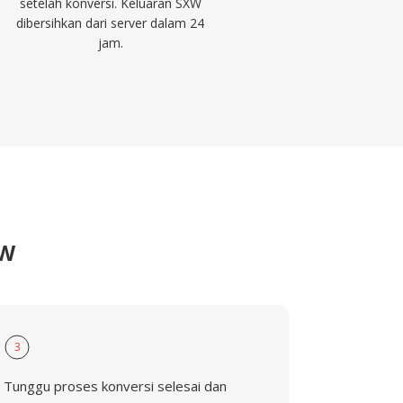
setelah konversi. Keluaran SXW
dibersihkan dari server dalam 24
jam.
XW
3
Tunggu proses konversi selesai dan