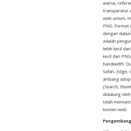
warna, refere
transparansi 
web umum, men
PNG. Format i
dengan dukung
adalah pengur
lebih kecil da
kecil dari PN
bandwidth. Du
Safari, Edge,
ambang adopsi
(Search, thum
didukung oleh
telah memanta
konten web.
Pengemban