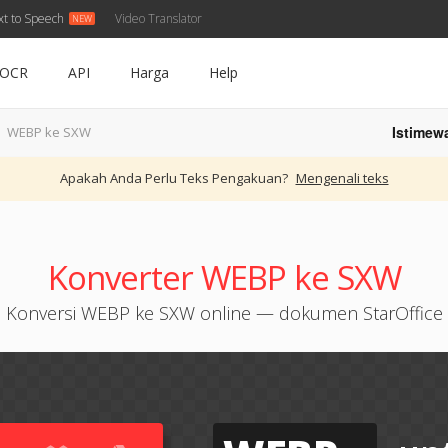
xt to Speech
Video Translator
OCR
API
Harga
Help
Istimew
WEBP ke SXW
Apakah Anda Perlu Teks Pengakuan?
Mengenali teks
Konverter WEBP ke SXW
Konversi WEBP ke SXW online — dokumen StarOffice