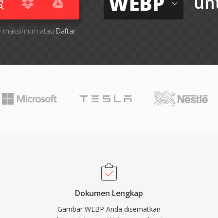
WEBP
un
file maksimum atau
Daftar
Dokumen Lengkap
Gambar WEBP Anda disematkan