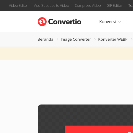
Video Editor
Add Subtitles to Video
Compress Video
GIF Editor
Te
Konversi
Beranda
Image Converter
Konverter WEBP