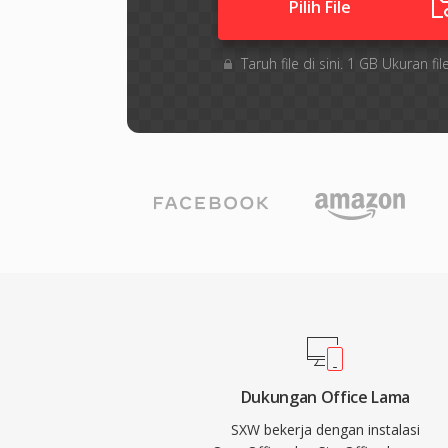
Pilih File
Taruh file di sini. 1 GB Ukuran 
Dukungan Office Lama
SXW bekerja dengan instalasi