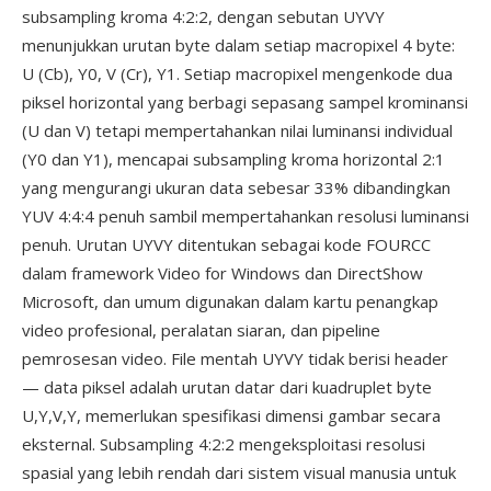
subsampling kroma 4:2:2, dengan sebutan UYVY
menunjukkan urutan byte dalam setiap macropixel 4 byte:
U (Cb), Y0, V (Cr), Y1. Setiap macropixel mengenkode dua
piksel horizontal yang berbagi sepasang sampel krominansi
(U dan V) tetapi mempertahankan nilai luminansi individual
(Y0 dan Y1), mencapai subsampling kroma horizontal 2:1
yang mengurangi ukuran data sebesar 33% dibandingkan
YUV 4:4:4 penuh sambil mempertahankan resolusi luminansi
penuh. Urutan UYVY ditentukan sebagai kode FOURCC
dalam framework Video for Windows dan DirectShow
Microsoft, dan umum digunakan dalam kartu penangkap
video profesional, peralatan siaran, dan pipeline
pemrosesan video. File mentah UYVY tidak berisi header
— data piksel adalah urutan datar dari kuadruplet byte
U,Y,V,Y, memerlukan spesifikasi dimensi gambar secara
eksternal. Subsampling 4:2:2 mengeksploitasi resolusi
spasial yang lebih rendah dari sistem visual manusia untuk