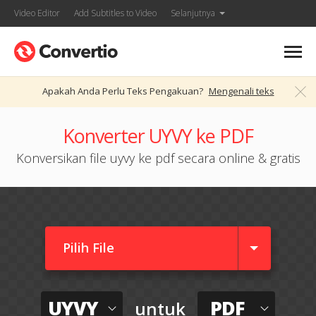
Video Editor
Add Subtitles to Video
Selanjutnya
Apakah Anda Perlu Teks Pengakuan?
Mengenali teks
Konverter UYVY ke PDF
Konversikan file uyvy ke pdf secara online & gratis
Pilih File
UYVY
PDF
untuk