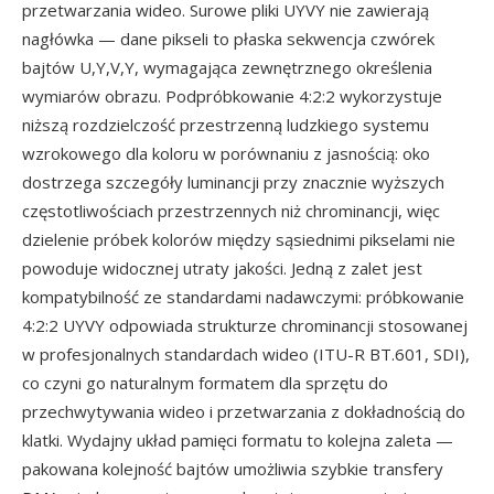
przetwarzania wideo. Surowe pliki UYVY nie zawierają
nagłówka — dane pikseli to płaska sekwencja czwórek
bajtów U,Y,V,Y, wymagająca zewnętrznego określenia
wymiarów obrazu. Podpróbkowanie 4:2:2 wykorzystuje
niższą rozdzielczość przestrzenną ludzkiego systemu
wzrokowego dla koloru w porównaniu z jasnością: oko
dostrzega szczegóły luminancji przy znacznie wyższych
częstotliwościach przestrzennych niż chrominancji, więc
dzielenie próbek kolorów między sąsiednimi pikselami nie
powoduje widocznej utraty jakości. Jedną z zalet jest
kompatybilność ze standardami nadawczymi: próbkowanie
4:2:2 UYVY odpowiada strukturze chrominancji stosowanej
w profesjonalnych standardach wideo (ITU-R BT.601, SDI),
co czyni go naturalnym formatem dla sprzętu do
przechwytywania wideo i przetwarzania z dokładnością do
klatki. Wydajny układ pamięci formatu to kolejna zaleta —
pakowana kolejność bajtów umożliwia szybkie transfery