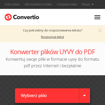
Video Editor
Add Subtitles to Video
Compress Video
Więcej
Czy potrzebny do rozpoznawania tekstu?
Rozpoznaj tekst
Konwerter plików UYVY do PDF
Konwertuj swoje pliki w formacie uyvy do formatu
pdf przez Internet i bezpłatnie
Wybierz pliki