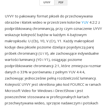
UYVY
PDF
UYVY to pakowany format pikseli do przechowywania
obrazów i klatek wideo w przestrzeni kolorów
YUV
4:2:2 z
podpróbkowaną chrominancją, przy czym oznaczenie UYVY
wskazuje kolejność bajtów w każdym 4-bajtowym
makropikselu: U (Cb), Y0, V (Cr), Y1. Każdy makropiksel
koduje dwa piksele poziome dzielące pojedynczą parę
próbek chrominancji (U i V), ale zachowujące indywidualne
wartości luminancji (Y0 i Y1), osiągając poziome
podpróbkowanie chrominancji 2:1, które zmniejsza rozmiar
danych o 33% w porównaniu z pełnym YUV 4:4:4,
zachowując jednocześnie pełną rozdzielczość luminancji.
Kolejność UYVY jest określona jako kod FOURCC w ramach
Microsoft Video for Windows i DirectShow i jest
powszechnie stosowana w profesjonalnych kartach
przechwytywania wideo, sprzęcie nadawczym i potokach