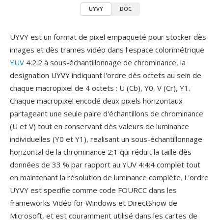
UYVY
DOC
UYVY est un format de pixel empaqueté pour stocker dès
images et dès trames vidéo dans l'espace colorimétrique
YUV
4:2:2 à sous-échantillonnage de chrominance, la
designation UYVY indiquant l'ordre dès octets au sein de
chaque macropixel de 4 octets : U (Cb), Y0, V (Cr), Y1.
Chaque macropixel encodé deux pixels horizontaux
partageant une seule paire d'échantillons de chrominance
(U et V) tout en conservant dès valeurs de luminance
individuelles (Y0 et Y1), realisant un sous-échantillonnage
horizontal de la chrominance 2:1 qui réduit la taille dès
données de 33 % par rapport au YUV 4:4:4 complet tout
en maintenant la résolution de luminance complète. L'ordre
UYVY est specifie comme code FOURCC dans les
frameworks Vidéo for Windows et DirectShow de
Microsoft, et est couramment utilisé dans les cartes de