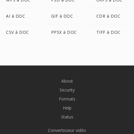
AI à DOC
GIF à DOC
CDR à DOC
CSV à DOC
PPSX à DOC
TIFF à DOC
About
Security
Formats
Help
Status
Convertisseur vidéo