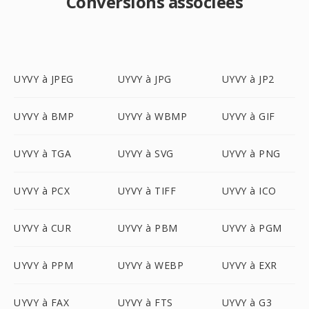
Conversions associées
UYVY à JPEG
UYVY à JPG
UYVY à JP2
UYVY à BMP
UYVY à WBMP
UYVY à GIF
UYVY à TGA
UYVY à SVG
UYVY à PNG
UYVY à PCX
UYVY à TIFF
UYVY à ICO
UYVY à CUR
UYVY à PBM
UYVY à PGM
UYVY à PPM
UYVY à WEBP
UYVY à EXR
UYVY à FAX
UYVY à FTS
UYVY à G3