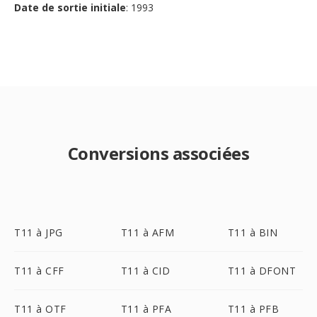
Date de sortie initiale
: 1993
Conversions associées
T11 à JPG
T11 à AFM
T11 à BIN
T11 à CFF
T11 à CID
T11 à DFONT
T11 à OTF
T11 à PFA
T11 à PFB