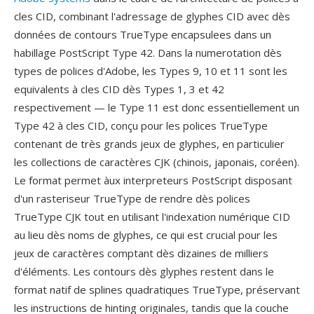
cles CID, combinant l'adressage de glyphes CID avec dès
données de contours TrueType encapsulees dans un
habillage PostScript Type 42. Dans la numerotation dès
types de polices d'Adobe, les Types 9, 10 et 11 sont les
equivalents à cles CID dès Types 1, 3 et 42
respectivement — le Type 11 est donc essentiellement un
Type 42 à cles CID, conçu pour les polices TrueType
contenant de très grands jeux de glyphes, en particulier
les collections de caractères CJK (chinois, japonais, coréen).
Le format permet àux interpreteurs PostScript disposant
d'un rasteriseur TrueType de rendre dès polices
TrueType CJK tout en utilisant l'indexation numérique CID
au lieu dès noms de glyphes, ce qui est crucial pour les
jeux de caractères comptant dès dizaines de milliers
d'éléments. Les contours dès glyphes restent dans le
format natif de splines quadratiques TrueType, préservant
les instructions de hinting originales, tandis que la couche