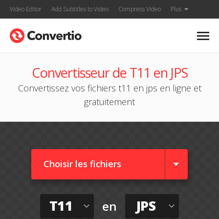
Video Editor
Add Subtitles to Video
Compress Video
Plus
Convertisseur de T11 en JPS
Convertissez vos fichiers t11 en jps en ligne et
gratuitement
Choisir les fichiers
T11
JPS
en