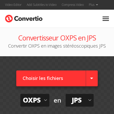
Video Editor
Add Subtitles to Video
Compress Video
Plus
Convertisseur OXPS en JPS
Convertir OXPS en images stéréoscopiques JPS
Choisir les fichiers
OXPS
JPS
en