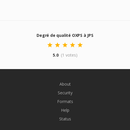
Degré de qualité OXPS à JPS
5.0
(1 votes)
About
Security
Formats
Help
Status