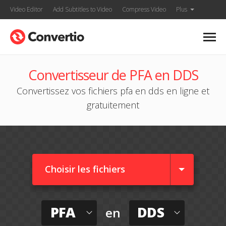
Video Editor
Add Subtitles to Video
Compress Video
Plus
Convertisseur de PFA en DDS
Convertissez vos fichiers pfa en dds en ligne et
gratuitement
Choisir les fichiers
PFA
DDS
en